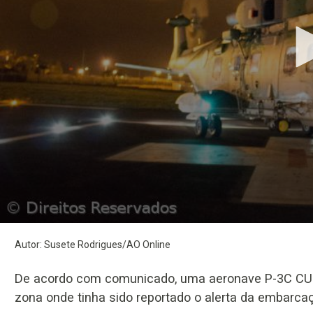
Volume
Previous
Next
90%
Autor: Susete Rodrigues/AO Online
De acordo com comunicado, uma aeronave P-3C CUP 
zona onde tinha sido reportado o alerta da embarca