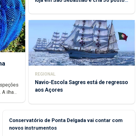
loja em São Sebastião e cria 30 postos
de trabalho
ha
REGIONAL
Navio-Escola Sagres está de regresso
aos Açores
e
Conservatório de Ponta Delgada vai contar com
novos instrumentos