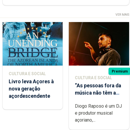
VER MAIS
Premium
CULTURA E SOCIAL
CULTURA E SOCIAL
Livro leva Açores à
“As pessoas fora da
nova geração
música não têm a
açordescendente
noção do quão
Diogo Raposo é um DJ
difícil é produzir
e produtor musical
uma música”
açoriano,...