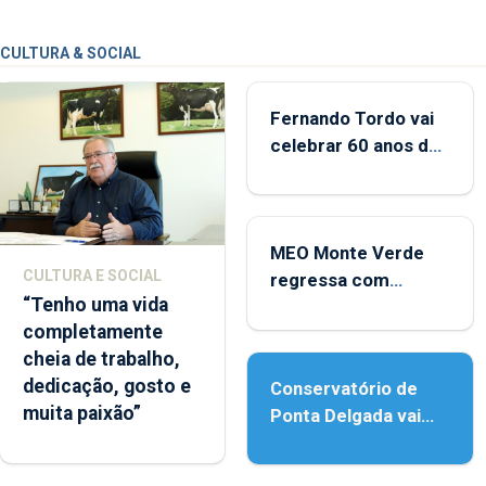
CULTURA & SOCIAL
Fernando Tordo vai
celebrar 60 anos de
carreira no Coliseu
Micaelense
MEO Monte Verde
CULTURA E SOCIAL
regressa com
“Tenho uma vida
reforço da
completamente
acessibilidade
cheia de trabalho,
dedicação, gosto e
Conservatório de
muita paixão”
Ponta Delgada vai
contar com novos
instrumentos