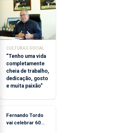
de
lapas
entre
2022
e
2026.
A
CULTURA E SOCIAL
ilha
“Tenho uma vida
das
completamente
Flores
cheia de trabalho,
apresenta
dedicação, gosto
um
e muita paixão”
“decréscimo
significativo”
da
CPUE
entre
Fernando Tordo
2022
vai celebrar 60
e
anos de carreira