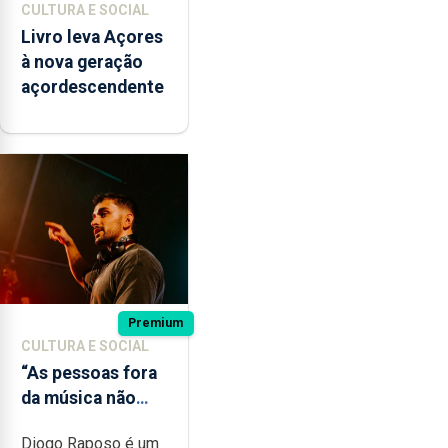
CULTURA E SOCIAL
Livro leva Açores
à nova geração
açordescendente
Premium
CULTURA E SOCIAL
“As pessoas fora
da música não
têm a noção do
Diogo Raposo é um
quão difícil é