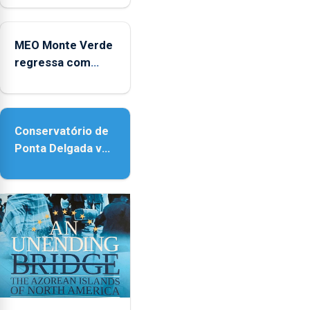
2025
no Coliseu
Micaelense
MEO Monte Verde
regressa com
reforço da
acessibilidade
Conservatório de
Ponta Delgada vai
contar com novos
instrumentos