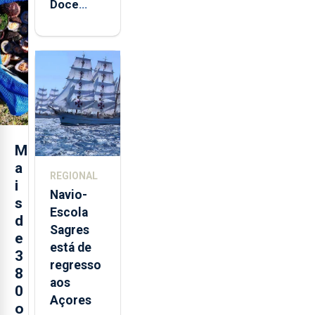
Doce
abre esta
quinta-
feira nova
loja em
São
Sebastião
e cria 30
postos de
M
trabalho
a
REGIONAL
i
Navio-
s
Escola
d
Sagres
e
está de
3
regresso
8
aos
0
Açores
o