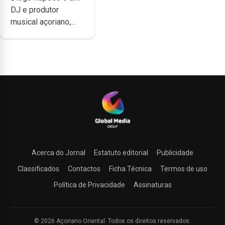
DJ e produtor
produzir uma
musical açoriano,...
música”
Acerca do Jornal
Estatuto editorial
Publicidade
Classificados
Contactos
Ficha Técnica
Termos de uso
Política de Privacidade
Assinaturas
© 2026 Açoriano Oriental. Todos os direitos reservados.