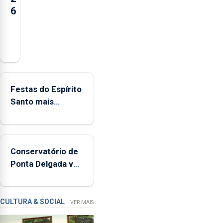
6
Açores
registaram
mais
de
380
Festas do Espírito
ocorrências
Santo mais
e
ecológicas
mais
de
160
Conservatório de
inspeções
Ponta Delgada vai
relacionadas
contar com novos
com
instrumentos
a
apanha
CULTURA & SOCIAL
VER MAIS
ilegal