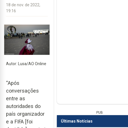
18 de nov. de 2022,
19:16
Autor: Lusa/AO Online
“Após
conversações
entre as
autoridades do
PUB
país organizador
e a FIFA [foi
Últimas Notícias