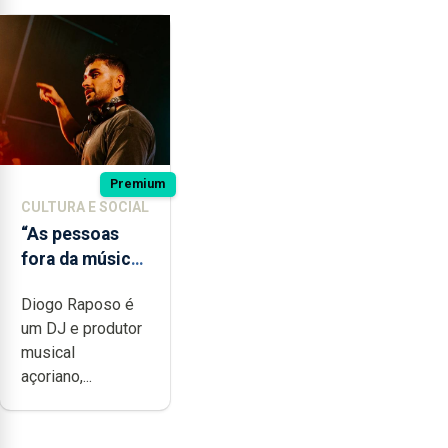
Premium
CULTURA E SOCIAL
“As pessoas
fora da música
não têm a
Diogo Raposo é
noção do quão
um DJ e produtor
difícil é
musical
produzir uma
açoriano,...
música”