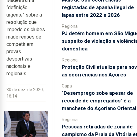
Madeira uma
registadas de apanha ilegal de
“definição
lapas entre 2022 e 2026
urgente” sobre a
resolução que
Regional
impede os clubes
PJ detém homem em São Migu
madeirenses de
suspeito de violação e violênci
competir em
doméstica
provas
desportivas
Regional
nacionais e
Proteção Civil atualiza para no
regionais.
as ocorrências nos Açores
Capa
30 de dez. de 2020,
"Desemprego sobe apesar de
16:14
recorde de empregados" é a
manchete do Açoriano Oriental
Regional
Pessoas retiradas de zona de
campismo da Praia da Vitória 