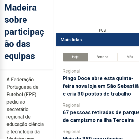
Madeira
sobre
participaç
PUB
Mais lidas
ão das
equipas
Hoje
Semana
Mês
Regional
Pingo Doce abre esta quinta-
A Federação
feira nova loja em São Sebasti
Portuguesa de
e cria 30 postos de trabalho
Futebol (FPF)
pediu ao
Regional
secretário
67 pessoas retiradas de parqu
regional de
de campismo na ilha Terceira
educação ciência
e tecnologia da
Regional
Mais de 380 ocorrências