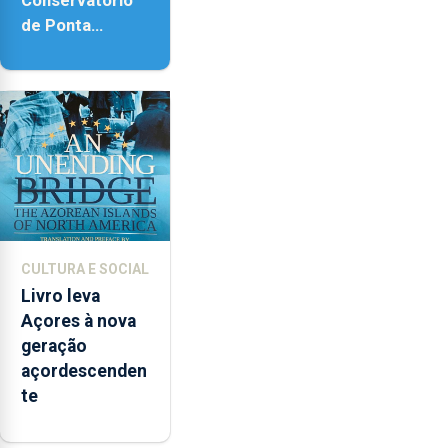
de Ponta
Delgada vai
contar com
novos
instrumentos
CULTURA E SOCIAL
Livro leva
Açores à nova
geração
açordescenden
te