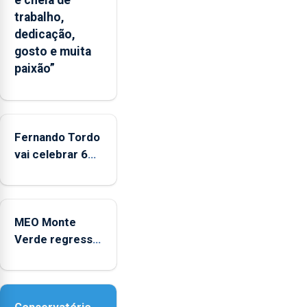
“decréscimo
trabalho,
significativo”
dedicação,
da
gosto e muita
CPUE
paixão”
entre
2022
e
2025
Fernando Tordo
vai celebrar 60
anos de carreira
no Coliseu
Micaelense
MEO Monte
Verde regressa
com reforço da
acessibilidade
Conservatório