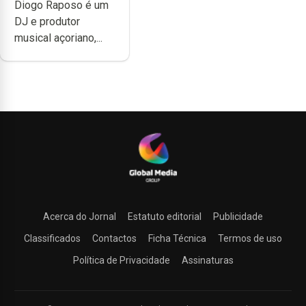
Diogo Raposo é um
quão difícil é
DJ e produtor
produzir uma
musical açoriano,...
música”
Acerca do Jornal
Estatuto editorial
Publicidade
Classificados
Contactos
Ficha Técnica
Termos de uso
Política de Privacidade
Assinaturas