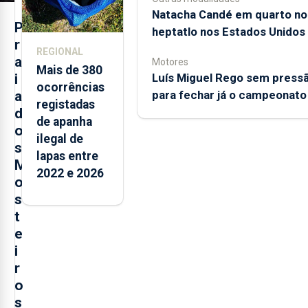
Natacha Candé em quarto no
P
heptatlo nos Estados Unidos
r
REGIONAL
a
Motores
Mais de 380
Luís Miguel Rego sem press
i
ocorrências
para fechar já o campeonato
a
registadas
d
de apanha
o
ilegal de
s
lapas entre
M
2022 e 2026
o
s
t
e
i
r
o
s