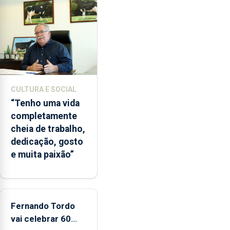
pela
terceira
vez
desde
o
início
da
época
CULTURA E SOCIAL
balnear
“Tenho uma vida
completamente
cheia de trabalho,
dedicação, gosto
e muita paixão”
Fernando Tordo
vai celebrar 60