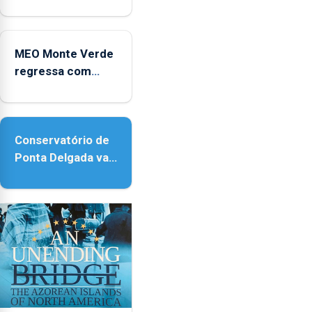
anos de carreira
no Coliseu
Micaelense
MEO Monte Verde
regressa com
reforço da
acessibilidade
Conservatório de
Ponta Delgada vai
contar com novos
instrumentos