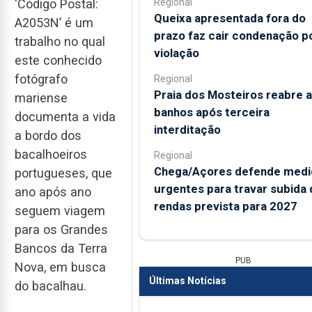
Regional
‘Código Postal:
Queixa apresentada fora do
A2053N’ é um
prazo faz cair condenação p
trabalho no qual
violação
este conhecido
fotógrafo
Regional
Praia dos Mosteiros reabre a
mariense
banhos após terceira
documenta a vida
interditação
a bordo dos
bacalhoeiros
Regional
Chega/Açores defende medi
portugueses, que
urgentes para travar subida 
ano após ano
rendas prevista para 2027
seguem viagem
para os Grandes
Bancos da Terra
PUB
Nova, em busca
Últimas Notícias
do bacalhau.