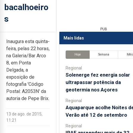
bacalhoeiro
s
PUB
Mais lidas
Inaugura esta quinta-
feira, pelas 22 horas,
Hoje
Semana
Mê
na Galeria/Bar Arco
8, em Ponta
Regional
Delgada, a
Solenerge fez energia solar
exposição de
ultrapassar potência da
fotografia 'Código
geotermia nos Açores
Postal: A2053N' da
autoria de Pepe Brix.
Regional
Aquaparque acolhe Noites d
13 de ago. de 2015,
Verão até 12 de setembro
11:21
Regional
IRAE apreendeu mais de 32