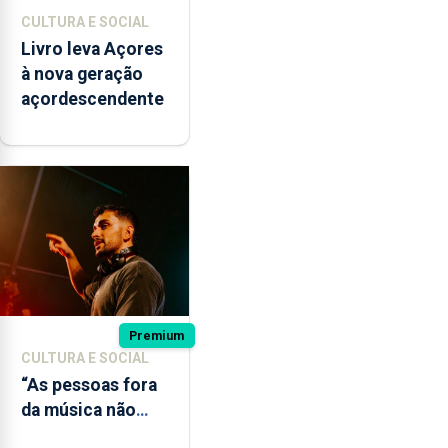
CULTURA E SOCIAL
Livro leva Açores
à nova geração
açordescendente
Premium
CULTURA E SOCIAL
“As pessoas fora
da música não
têm a noção do