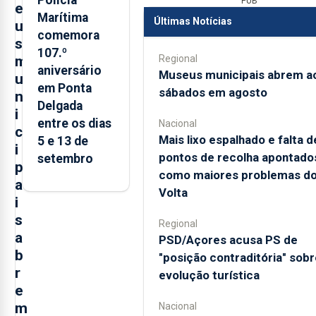
PUB
e
Marítima
Últimas Notícias
u
comemora
s
107.º
Regional
m
aniversário
Museus municipais abrem a
u
em Ponta
sábados em agosto
n
Delgada
i
entre os dias
Nacional
c
Mais lixo espalhado e falta d
5 e 13 de
i
pontos de recolha apontado
setembro
p
como maiores problemas d
a
Volta
i
s
Regional
a
PSD/Açores acusa PS de
b
"posição contraditória" sobr
r
evolução turística
e
m
Nacional