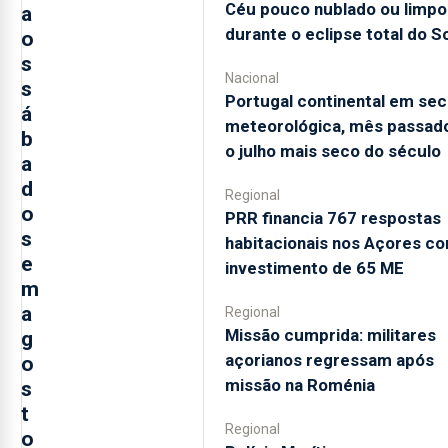
Céu pouco nublado ou limpo
a
durante o eclipse total do So
o
s
Nacional
s
Portugal continental em sec
á
meteorológica, mês passado
b
o julho mais seco do século
a
d
Regional
o
PRR financia 767 respostas
s
habitacionais nos Açores c
e
investimento de 65 ME
m
a
Regional
Missão cumprida: militares
g
açorianos regressam após
o
missão na Roménia
s
t
Regional
o