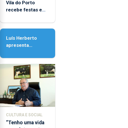
entre
Vila do Porto
as
recebe festas em
14h00
honra de Nossa
e
Senhora da
as
Assunção
18h00.
Luís Herberto
apresenta
‘Lugares da
Paisagem’
CULTURA E SOCIAL
“Tenho uma vida