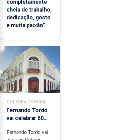
completamente
cheia de trabalho,
dedicação, gosto
e muita paixão”
CULTURA E SOCIAL
Fernando Tordo
vai celebrar 60
anos de carreira
Fernando Tordo vai
no Coliseu
atuar no Coliseu