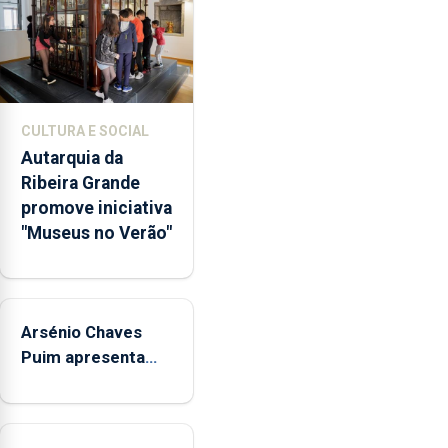
dos
museus
e
núcleos
museológicos
CULTURA E SOCIAL
integrados
Autarquia da
na
Ribeira Grande
Rede
promove iniciativa
Municipal
"Museus no Verão"
de
Museus
aos
sábados
Arsénio Chaves
durante
o
Puim apresenta
mês
obras na Biblioteca
de
de Vila do Porto
agosto,