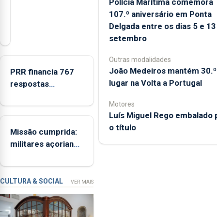
Polícia Marítima comemora
107.º aniversário em Ponta
A
Delgada entre os dias 5 e 13
Câmara
setembro
Municipal
da
Outras modalidades
Ribeira
João Medeiros mantém 30.º
PRR financia 767
Grande
lugar na Volta a Portugal
respostas
está
habitacionais nos
a
Motores
Açores com
promover
Luís Miguel Rego embalado 
investimento de 65
a
o título
Missão cumprida:
ME
iniciativa
militares açorianos
“Museus
regressam após
no
missão na Roménia
Verão”,
que
CULTURA & SOCIAL
VER MAIS
garante
a
abertura