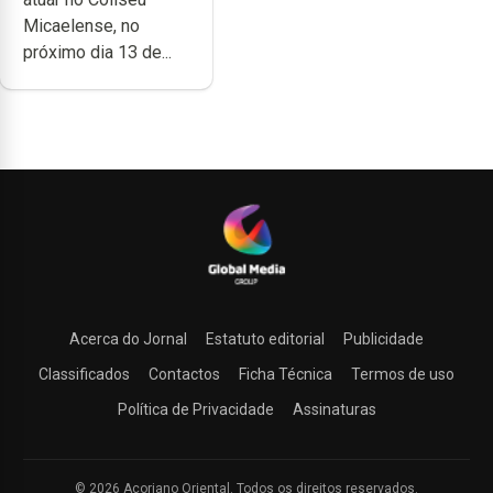
Micaelense
Micaelense, no
próximo dia 13 de...
Acerca do Jornal
Estatuto editorial
Publicidade
Classificados
Contactos
Ficha Técnica
Termos de uso
Política de Privacidade
Assinaturas
© 2026 Açoriano Oriental. Todos os direitos reservados.