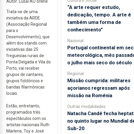
Cultura e Social
Autor: Lusa/AO online
“A arte requer estudo,
Trata-se de uma
dedicação, tempo. A arte é
iniciativa da ARDE
também uma forma de
(Associação Regional
conhecimento”
para o
Desenvolvimento), que
Nacional
além dos stands com
Portugal continental em sec
iniciativas das 25
meteorológica, mês passado
freguesias rurais de
o julho mais seco do século
Ponta Delgada e Vila do
Porto, vai receber
Regional
grupos de cantares,
Missão cumprida: militares
grupos folclóricos e
bandas filarmónicas
açorianos regressam após
locais.
missão na Roménia
Estão, entretanto,
Outras modalidades
programados três
Natacha Candé fecha heptat
espectáculos com os
no quinto lugar no Mundial d
artistas nacionais Ruth
Sub-20
Marlene, Toy e José