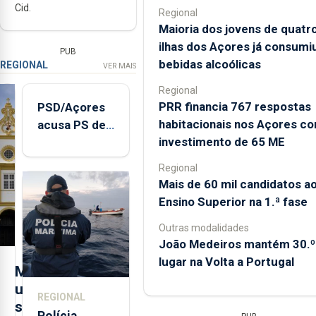
Cid.
Regional
Maioria dos jovens de quatr
ilhas dos Açores já consumi
PUB
bebidas alcoólicas
REGIONAL
VER MAIS
Regional
PRR financia 767 respostas
PSD/Açores
habitacionais nos Açores c
acusa PS de
investimento de 65 ME
"posição
contraditória"
Regional
sobre
Mais de 60 mil candidatos a
evolução
Ensino Superior na 1.ª fase
turística
Outras modalidades
João Medeiros mantém 30.º
lugar na Volta a Portugal
M
u
REGIONAL
s
Polícia