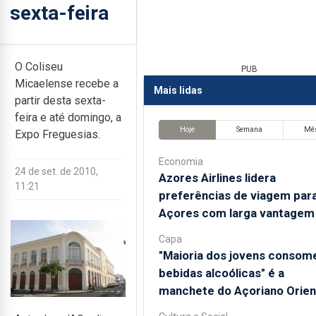
sexta-feira
O Coliseu
PUB
Micaelense recebe a
Mais lidas
partir desta sexta-
feira e até domingo, a
Hoje
Semana
Mê
Expo Freguesias.
Economia
24 de set. de 2010,
Azores Airlines lidera
11:21
preferências de viagem par
Açores com larga vantagem
Capa
"Maioria dos jovens consom
bebidas alcoólicas" é a
manchete do Açoriano Orien