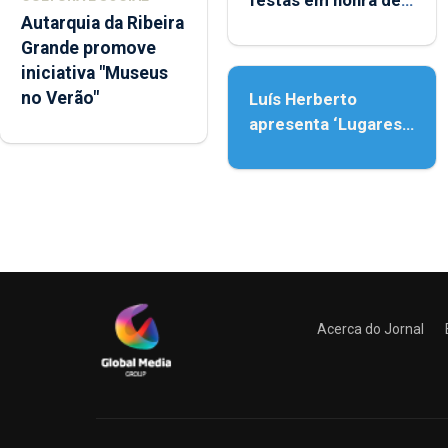
festas em honra de
Autarquia da Ribeira
Nossa Senhora da
Grande promove
Assunção
iniciativa "Museus
no Verão"
Luís Herberto
apresenta ‘Lugares
da Paisagem’
Acerca do Jornal