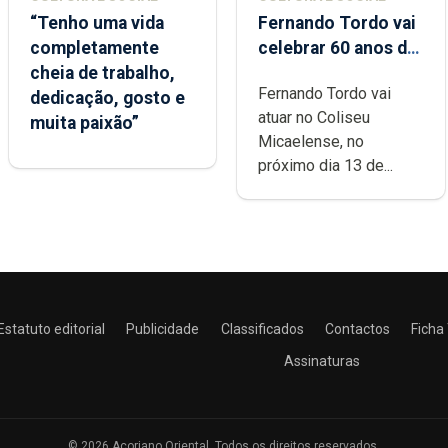
“Tenho uma vida
Fernando Tordo vai
completamente
celebrar 60 anos de
cheia de trabalho,
carreira no Coliseu
Fernando Tordo vai
dedicação, gosto e
Micaelense
atuar no Coliseu
muita paixão”
Micaelense, no
próximo dia 13 de...
Estatuto editorial
Publicidade
Classificados
Contactos
Ficha
Assinaturas
© 2026 Açoriano Oriental. Todos os direitos reservados.