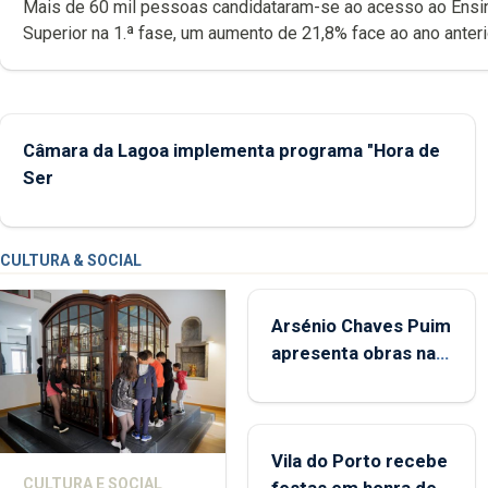
Mais de 60 mil pessoas candidataram-se ao acesso ao Ensi
Superior na 1.ª fase, um aumento de 21,8% face ao ano anteri
maior número de candidatos em 30 anos exceto durante a pa
Universidade dos Açores disponibiliza 665 vagas e tem dua
ofertas: a licenciatura em Biotecnologia e o mestrado em
Comunicação de Ciência.
Câmara da Lagoa implementa programa "Hora de
Ser
CULTURA & SOCIAL
Arsénio Chaves Puim
apresenta obras na
Biblioteca de Vila do
Porto
Vila do Porto recebe
CULTURA E SOCIAL