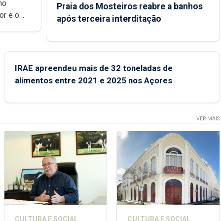
no
Praia dos Mosteiros reabre a banhos
or e o
após terceira interditação
ndemia.
s novas
IRAE apreendeu mais de 32 toneladas de
alimentos entre 2021 e 2025 nos Açores
VER MAIS
CULTURA E SOCIAL
CULTURA E SOCIAL