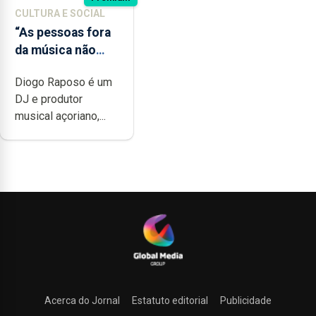
CULTURA E SOCIAL
“As pessoas fora
da música não
têm a noção do
Diogo Raposo é um
quão difícil é
DJ e produtor
produzir uma
musical açoriano,...
música”
Acerca do Jornal
Estatuto editorial
Publicidade