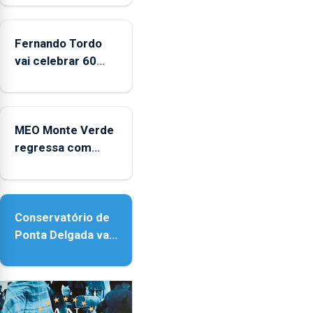
Fernando Tordo
vai celebrar 60
anos de carreira
no Coliseu
Micaelense
MEO Monte Verde
regressa com
reforço da
acessibilidade
Conservatório de
Ponta Delgada vai
contar com novos
instrumentos