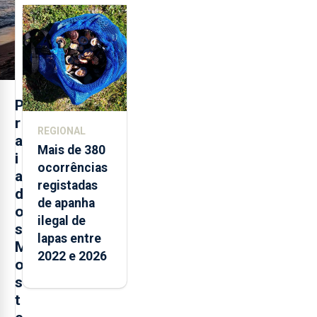
selo Marca
Açores
P
r
REGIONAL
a
Mais de 380
i
ocorrências
a
registadas
d
de apanha
o
ilegal de
s
lapas entre
M
2022 e 2026
o
s
t