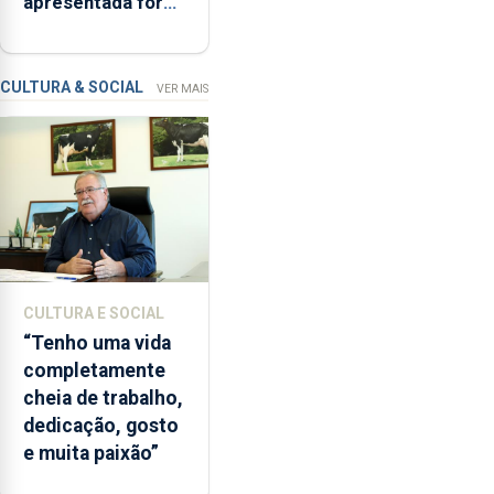
apresentada fora
devido
do prazo faz cair
“a
condenação por
contaminação
violação
CULTURA & SOCIAL
VER MAIS
microbiológica”,
pela
terceira
vez
desde
o
início
da
época
CULTURA E SOCIAL
balnear
“Tenho uma vida
completamente
cheia de trabalho,
dedicação, gosto
e muita paixão”