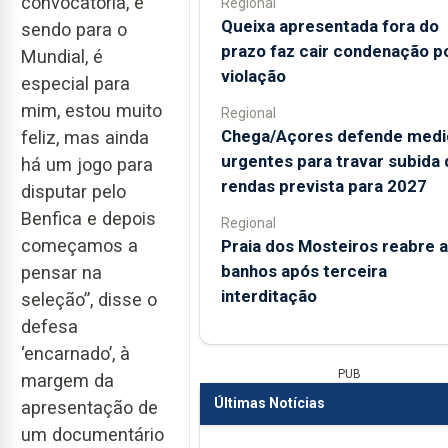
convocatória, e
Regional
Queixa apresentada fora do
sendo para o
prazo faz cair condenação p
Mundial, é
violação
especial para
mim, estou muito
Regional
Chega/Açores defende medi
feliz, mas ainda
urgentes para travar subida 
há um jogo para
rendas prevista para 2027
disputar pelo
Benfica e depois
Regional
começamos a
Praia dos Mosteiros reabre a
banhos após terceira
pensar na
interditação
seleção”, disse o
defesa
‘encarnado’, à
PUB
margem da
Últimas Notícias
apresentação de
um documentário