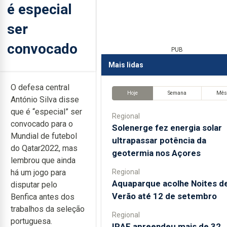
é especial
ser
convocado
PUB
Mais lidas
O defesa central
Hoje
Semana
Mê
António Silva disse
que é “especial” ser
Regional
convocado para o
Solenerge fez energia solar
Mundial de futebol
ultrapassar potência da
do Qatar2022, mas
geotermia nos Açores
lembrou que ainda
Regional
há um jogo para
Aquaparque acolhe Noites d
disputar pelo
Verão até 12 de setembro
Benfica antes dos
trabalhos da seleção
Regional
portuguesa.
IRAE apreendeu mais de 32