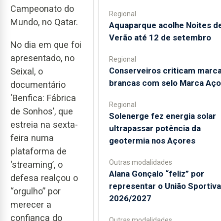
Campeonato do
Regional
Mundo, no Qatar.
Aquaparque acolhe Noites d
Verão até 12 de setembro
No dia em que foi
apresentado, no
Regional
Conserveiros criticam marc
Seixal, o
brancas com selo Marca Aço
documentário
‘Benfica: Fábrica
Regional
de Sonhos’, que
Solenerge fez energia solar
estreia na sexta-
ultrapassar potência da
feira numa
geotermia nos Açores
plataforma de
Outras modalidades
‘streaming’, o
Alana Gonçalo “feliz” por
defesa realçou o
representar o União Sportiv
“orgulho” por
2026/2027
merecer a
confiança do
Outras modalidades