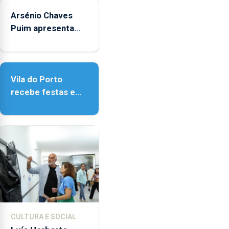
as
14h00
Arsénio Chaves
e
Puim apresenta
as
obras na Biblioteca
18h00.
de Vila do Porto
Vila do Porto
recebe festas em
honra de Nossa
Senhora da
Assunção
CULTURA E SOCIAL