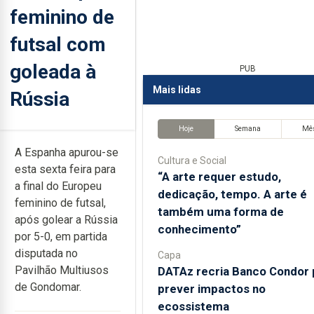
feminino de
futsal com
goleada à
PUB
Mais lidas
Rússia
Hoje
Semana
Mê
A Espanha apurou-se
Cultura e Social
esta sexta feira para
“A arte requer estudo,
a final do Europeu
dedicação, tempo. A arte é
feminino de futsal,
também uma forma de
após golear a Rússia
conhecimento”
por 5-0, em partida
disputada no
Capa
Pavilhão Multiusos
DATAz recria Banco Condor 
de Gondomar.
prever impactos no
ecossistema