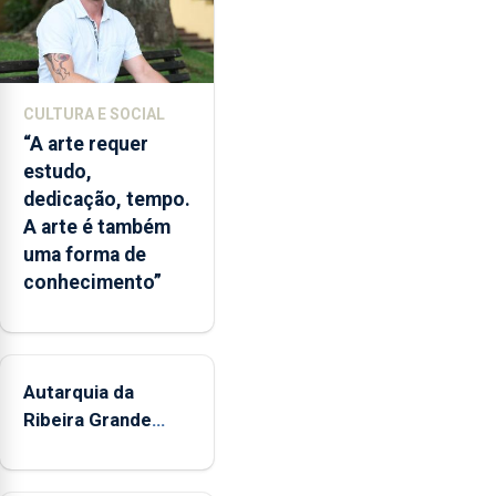
museus
e
núcleos
museológicos
CULTURA E SOCIAL
integrados
“A arte requer
na
estudo,
Rede
dedicação, tempo.
Municipal
A arte é também
de
uma forma de
Museus
conhecimento”
aos
sábados
durante
o
mês
Autarquia da
de
Ribeira Grande
agosto,
promove iniciativa
entre
"Museus no Verão"