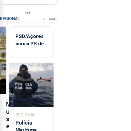
PUB
REGIONAL
VER MAIS
PSD/Açores
acusa PS de
"posição
contraditória"
sobre
evolução
turística
M
u
REGIONAL
s
Polícia
e
Marítima