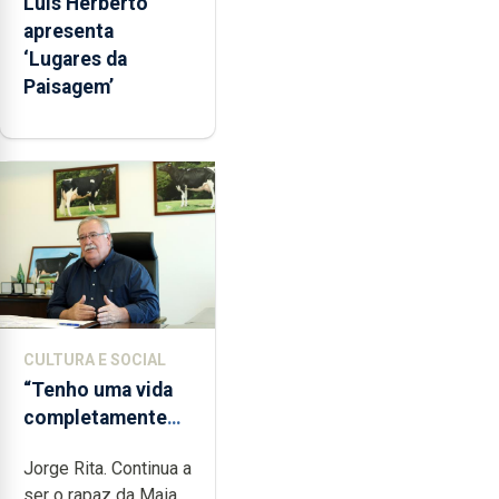
Luís Herberto
apresenta
‘Lugares da
Paisagem’
CULTURA E SOCIAL
“Tenho uma vida
completamente
cheia de trabalho,
Jorge Rita. Continua a
dedicação, gosto
ser o rapaz da Maia