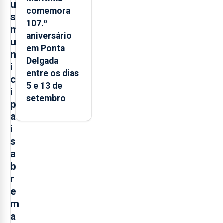
u
comemora
s
107.º
m
aniversário
u
em Ponta
n
Delgada
i
entre os dias
c
5 e 13 de
i
setembro
p
a
i
s
a
b
r
e
m
a