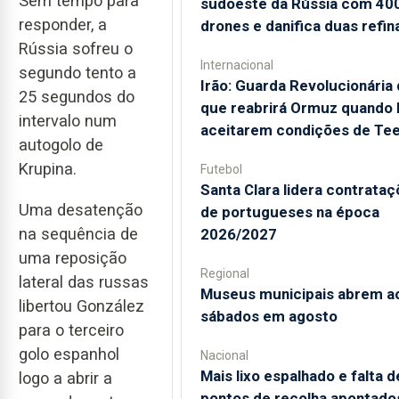
Sem tempo para
sudoeste da Rússia com 40
responder, a
drones e danifica duas refin
Rússia sofreu o
Internacional
segundo tento a
Irão: Guarda Revolucionária 
25 segundos do
que reabrirá Ormuz quando
intervalo num
aceitarem condições de Te
autogolo de
Krupina.
Futebol
Santa Clara lidera contrata
Uma desatenção
de portugueses na época
na sequência de
2026/2027
uma reposição
Regional
lateral das russas
Museus municipais abrem a
libertou González
sábados em agosto
para o terceiro
golo espanhol
Nacional
Mais lixo espalhado e falta d
logo a abrir a
pontos de recolha apontado