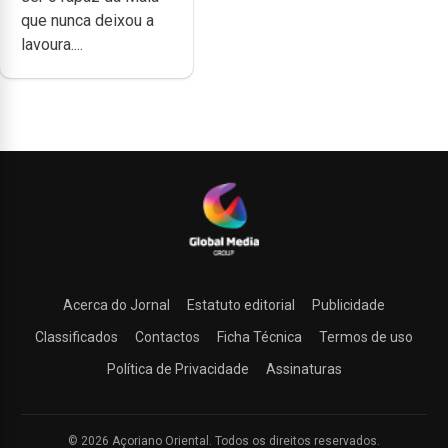
e muita paixão”
que nunca deixou a
lavoura....
Acerca do Jornal
Estatuto editorial
Publicidade
Classificados
Contactos
Ficha Técnica
Termos de uso
Política de Privacidade
Assinaturas
© 2026 Açoriano Oriental. Todos os direitos reservados.