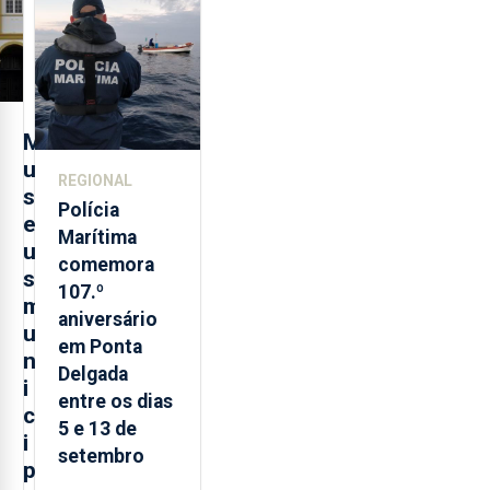
evolução
turística
M
u
REGIONAL
s
Polícia
e
Marítima
u
comemora
s
107.º
m
aniversário
u
em Ponta
n
Delgada
i
entre os dias
c
5 e 13 de
i
setembro
p