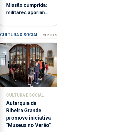
Missão cumprida:
ME
iniciativa
militares açorianos
“Museus
regressam após
no
missão na Roménia
Verão”,
que
CULTURA & SOCIAL
VER MAIS
garante
a
abertura
dos
museus
e
núcleos
museológicos
CULTURA E SOCIAL
integrados
Autarquia da
na
Ribeira Grande
Rede
promove iniciativa
Municipal
"Museus no Verão"
de