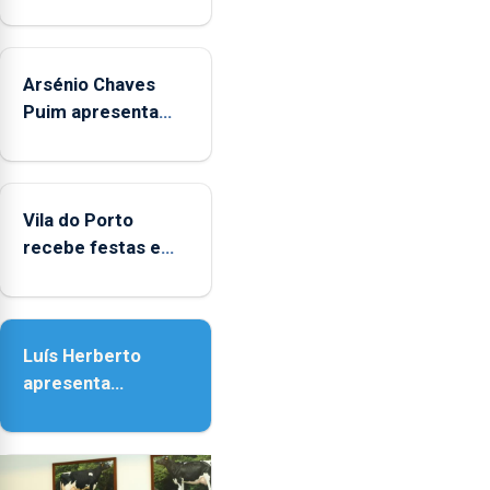
Museus
aos
sábados
Arsénio Chaves
durante
o
Puim apresenta
mês
obras na Biblioteca
de
de Vila do Porto
agosto,
entre
Vila do Porto
as
recebe festas em
14h00
honra de Nossa
e
Senhora da
as
Assunção
18h00.
Luís Herberto
apresenta
‘Lugares da
Paisagem’