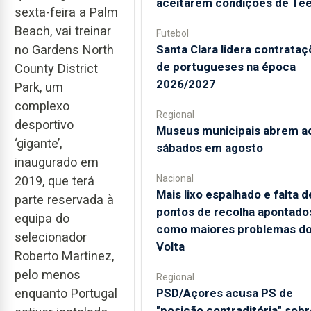
aceitarem condições de Te
sexta-feira a Palm
Beach, vai treinar
Futebol
no Gardens North
Santa Clara lidera contrata
de portugueses na época
County District
2026/2027
Park, um
complexo
Regional
desportivo
Museus municipais abrem a
‘gigante’,
sábados em agosto
inaugurado em
Nacional
2019, que terá
Mais lixo espalhado e falta d
parte reservada à
pontos de recolha apontado
equipa do
como maiores problemas d
selecionador
Volta
Roberto Martinez,
pelo menos
Regional
enquanto Portugal
PSD/Açores acusa PS de
"posição contraditória" sobr