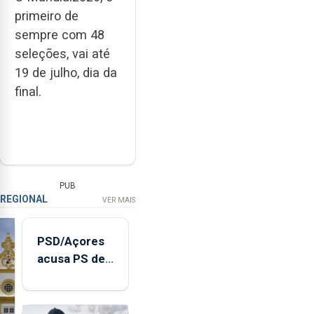
primeiro de
sempre com 48
seleções, vai até
19 de julho, dia da
final.
PUB
REGIONAL
VER MAIS
PSD/Açores
acusa PS de
"posição
contraditória"
sobre