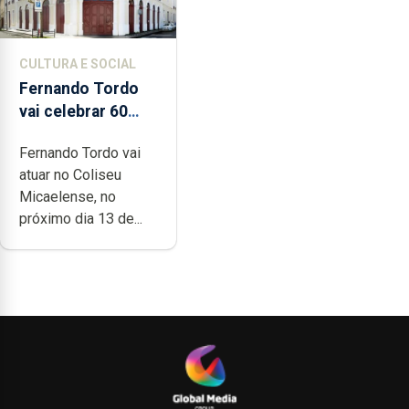
CULTURA E SOCIAL
Fernando Tordo
vai celebrar 60
anos de carreira
Fernando Tordo vai
no Coliseu
atuar no Coliseu
Micaelense
Micaelense, no
próximo dia 13 de...