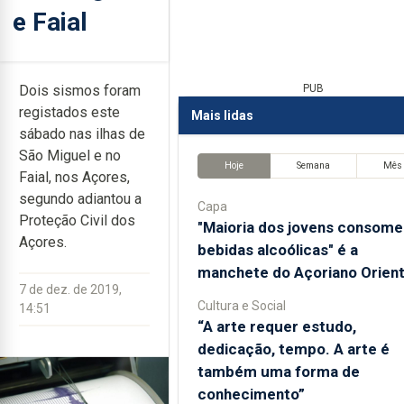
e Faial
Dois sismos foram
PUB
registados este
Mais lidas
sábado nas ilhas de
São Miguel e no
Hoje
Semana
Mês
Faial, nos Açores,
segundo adiantou a
Capa
Proteção Civil dos
"Maioria dos jovens consome
Açores.
bebidas alcoólicas" é a
manchete do Açoriano Orient
7 de dez. de 2019,
Cultura e Social
14:51
“A arte requer estudo,
dedicação, tempo. A arte é
também uma forma de
conhecimento”