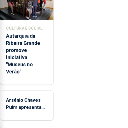
o
setor
deve
apostar
CULTURA E SOCIAL
na
Autarquia da
criação
Ribeira Grande
de
promove
valor
iniciativa
e
"Museus no
"não
Verão"
ficar
refém
de
um
único
Arsénio Chaves
indicador
Puim apresenta
estatístico".
obras na
Biblioteca de Vila