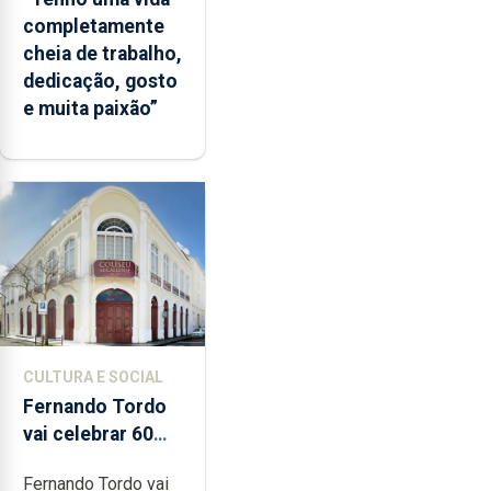
completamente
cheia de trabalho,
dedicação, gosto
e muita paixão”
CULTURA E SOCIAL
Fernando Tordo
vai celebrar 60
anos de carreira
Fernando Tordo vai
no Coliseu