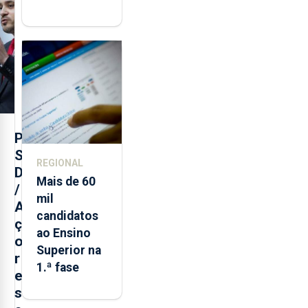
respostas
habitacionais
nos Açores
com
investimento
de 65 ME
P
S
REGIONAL
D
Mais de 60
/
mil
A
candidatos
ç
ao Ensino
o
Superior na
r
1.ª fase
e
s