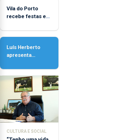
do Porto
Vila do Porto
recebe festas em
honra de Nossa
Senhora da
Assunção
Luís Herberto
apresenta
‘Lugares da
Paisagem’
CULTURA E SOCIAL
“Tenho uma vida