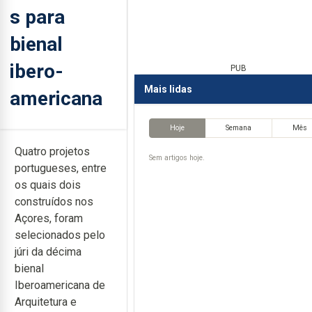
s para
bienal
ibero-
PUB
Mais lidas
americana
Hoje
Semana
Mês
Quatro projetos
Sem artigos hoje.
portugueses, entre
os quais dois
construídos nos
Açores, foram
selecionados pelo
júri da décima
bienal
Iberoamericana de
Arquitetura e