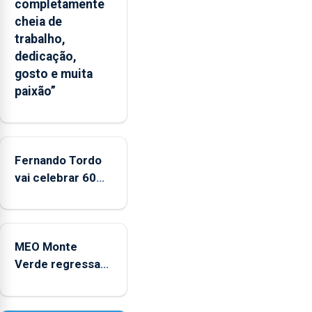
completamente
Flores
cheia de
apresenta
trabalho,
um
dedicação,
“decréscimo
gosto e muita
significativo”
paixão”
da
CPUE
entre
2022
e
Fernando Tordo
2025
vai celebrar 60
anos de carreira
no Coliseu
Micaelense
MEO Monte
Verde regressa
com reforço da
acessibilidade