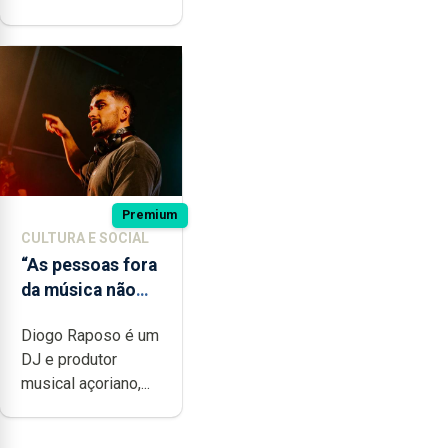
Premium
CULTURA E SOCIAL
“As pessoas fora
da música não
têm a noção do
Diogo Raposo é um
quão difícil é
DJ e produtor
produzir uma
musical açoriano,...
música”