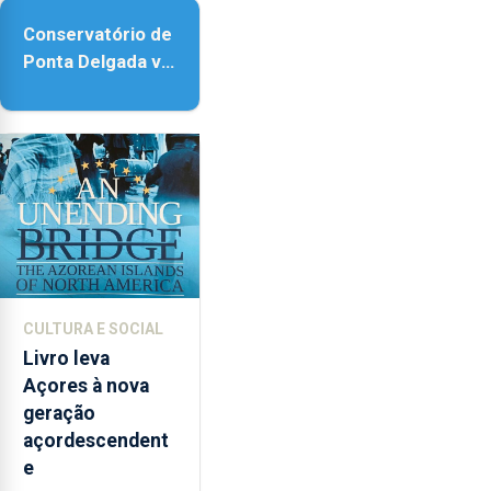
Conservatório de
Ponta Delgada vai
contar com
novos
instrumentos
CULTURA E SOCIAL
Livro leva
Açores à nova
geração
açordescendent
e