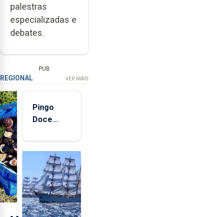
palestras
especializadas e
debates.
PUB
REGIONAL
VER MAIS
Pingo
Doce
abre esta
quinta-
feira nova
loja em
São
Sebastião
e cria 30
postos de