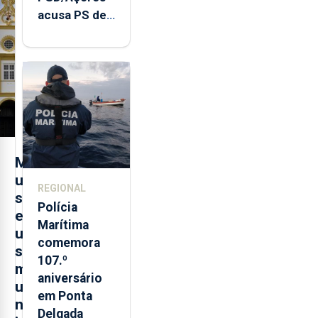
acusa PS de
"posição
contraditória"
sobre
evolução
turística
M
u
REGIONAL
s
Polícia
e
Marítima
u
comemora
s
107.º
m
aniversário
u
em Ponta
n
Delgada