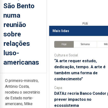
São Bento
numa
reunião
PUB
Mais lidas
sobre
relações
Hoje
Semana
Mê
luso-
Cultura e Social
americanas
“A arte requer estudo,
dedicação, tempo. A arte é
também uma forma de
conhecimento”
O primeiro-ministro,
António Costa,
Capa
recebeu o secretário
DATAz recria Banco Condor 
de Estado norte-
prever impactos no
americano, Mike
ecossistema