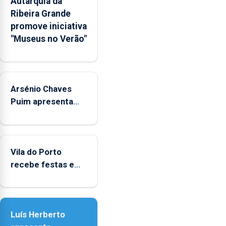
Autarquia da
na
Ribeira Grande
Rede
promove iniciativa
Municipal
"Museus no Verão"
de
Museus
aos
sábados
Arsénio Chaves
durante
o
Puim apresenta
mês
obras na Biblioteca
de
de Vila do Porto
agosto,
entre
Vila do Porto
as
recebe festas em
14h00
honra de Nossa
e
Senhora da
as
Assunção
18h00.
Luís Herberto