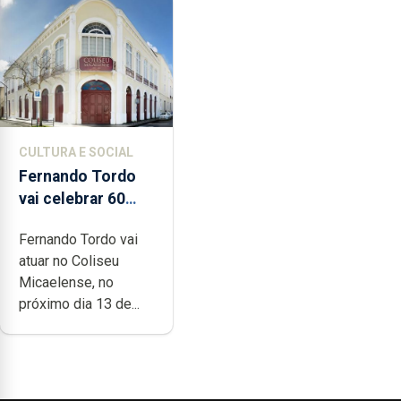
CULTURA E SOCIAL
Fernando Tordo
vai celebrar 60
anos de carreira
Fernando Tordo vai
no Coliseu
atuar no Coliseu
Micaelense
Micaelense, no
próximo dia 13 de...