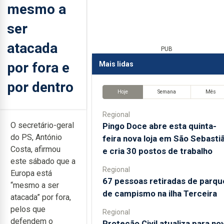
mesmo a
ser
atacada
PUB
por fora e
Mais lidas
por dentro
Hoje
Semana
Mês
Regional
O secretário-geral
Pingo Doce abre esta quinta-
do PS, António
feira nova loja em São Sebasti
Costa, afirmou
e cria 30 postos de trabalho
este sábado que a
Regional
Europa está
67 pessoas retiradas de parqu
“mesmo a ser
de campismo na ilha Terceira
atacada” por fora,
pelos que
Regional
defendem o
Proteção Civil atualiza para no