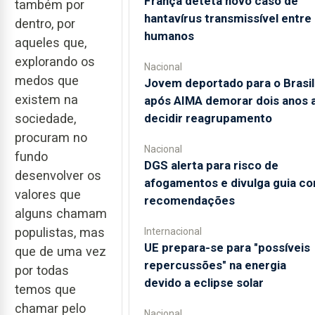
França deteta novo caso de
também por
hantavírus transmissível entre
dentro, por
humanos
aqueles que,
explorando os
Nacional
medos que
Jovem deportado para o Brasil
existem na
após AIMA demorar dois anos 
decidir reagrupamento
sociedade,
procuram no
Nacional
fundo
DGS alerta para risco de
desenvolver os
afogamentos e divulga guia c
valores que
recomendações
alguns chamam
populistas, mas
Internacional
UE prepara-se para "possíveis
que de uma vez
repercussões" na energia
por todas
devido a eclipse solar
temos que
chamar pelo
Nacional