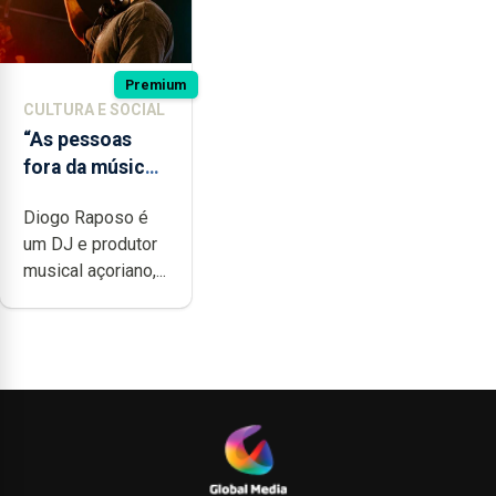
Premium
CULTURA E SOCIAL
“As pessoas
fora da música
não têm a
Diogo Raposo é
noção do quão
um DJ e produtor
difícil é
musical açoriano,...
produzir uma
música”