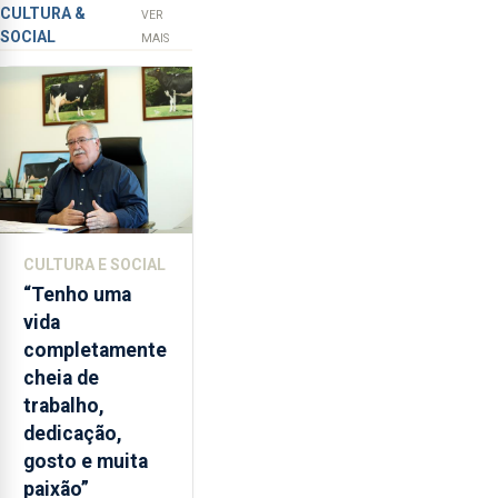
novos
apanha
CULTURA &
VER
SOCIAL
ilegal
instrumentos
MAIS
de
lapas
entre
2022
e
2026.
A
ilha
CULTURA E SOCIAL
das
“Tenho uma
Flores
vida
apresenta
completamente
um
cheia de
“decréscimo
trabalho,
significativo”
dedicação,
da
gosto e muita
CPUE
paixão”
entre