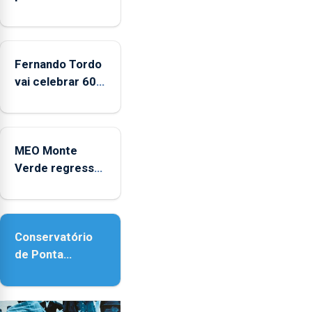
2022
e
2025
Fernando Tordo
vai celebrar 60
anos de carreira
no Coliseu
Micaelense
MEO Monte
Verde regressa
com reforço da
acessibilidade
Conservatório
de Ponta
Delgada vai
contar com
novos