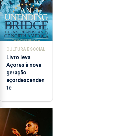
instrumentos
CULTURA E SOCIAL
Livro leva
Açores à nova
geração
açordescenden
te