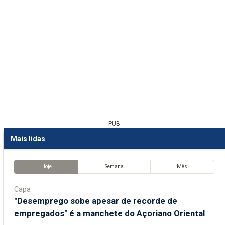
PUB
Mais lidas
Hoje
Semana
Mês
Capa
"Desemprego sobe apesar de recorde de
empregados" é a manchete do Açoriano Oriental