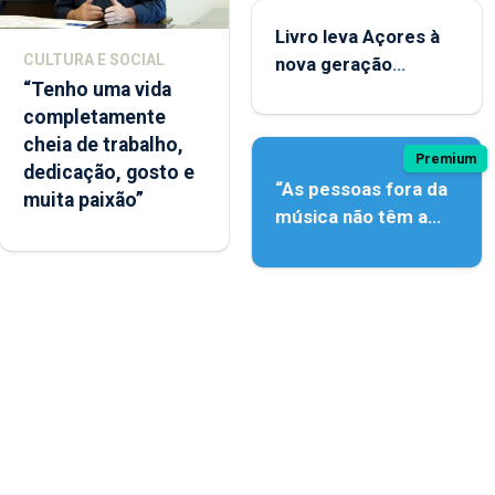
Livro leva Açores à
CULTURA E SOCIAL
nova geração
“Tenho uma vida
açordescendente
completamente
cheia de trabalho,
Premium
dedicação, gosto e
“As pessoas fora da
muita paixão”
música não têm a
noção do quão difícil
é produzir uma
música”