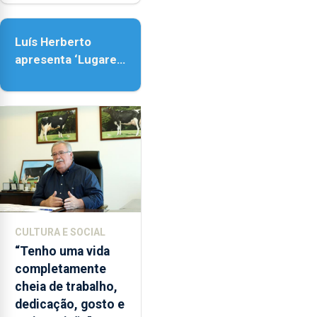
Senhora da
Assunção
Luís Herberto
apresenta ‘Lugares
da Paisagem’
CULTURA E SOCIAL
“Tenho uma vida
completamente
cheia de trabalho,
dedicação, gosto e