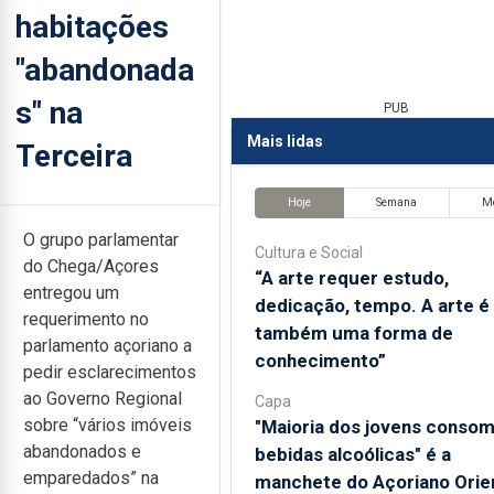
habitações
"abandonada
s" na
PUB
Mais lidas
Terceira
Hoje
Semana
M
O grupo parlamentar
Cultura e Social
do Chega/Açores
“A arte requer estudo,
entregou um
dedicação, tempo. A arte é
requerimento no
também uma forma de
parlamento açoriano a
conhecimento”
pedir esclarecimentos
ao Governo Regional
Capa
sobre “vários imóveis
"Maioria dos jovens conso
abandonados e
bebidas alcoólicas" é a
emparedados” na
manchete do Açoriano Orie