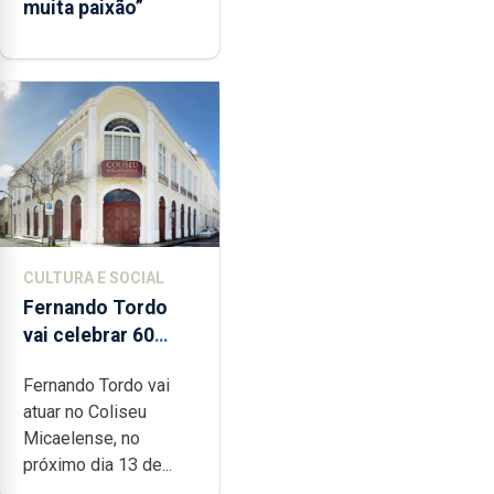
muita paixão”
CULTURA E SOCIAL
Fernando Tordo
vai celebrar 60
anos de carreira no
Fernando Tordo vai
Coliseu
atuar no Coliseu
Micaelense
Micaelense, no
próximo dia 13 de...