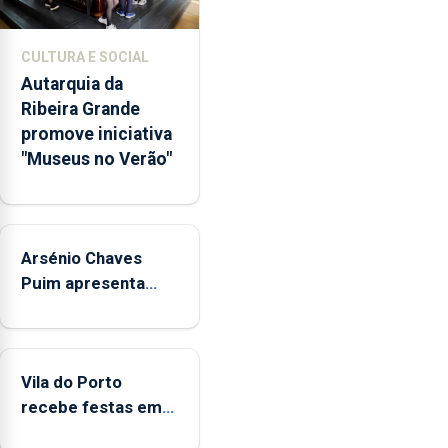
promoção
de
CULTURA E SOCIAL
competências
Autarquia da
pessoais,
Ribeira Grande
emocionais
promove iniciativa
e
"Museus no Verão"
sociais
junto
das
crianças
Arsénio Chaves
Puim apresenta
obras na Biblioteca
de Vila do Porto
Vila do Porto
recebe festas em
honra de Nossa