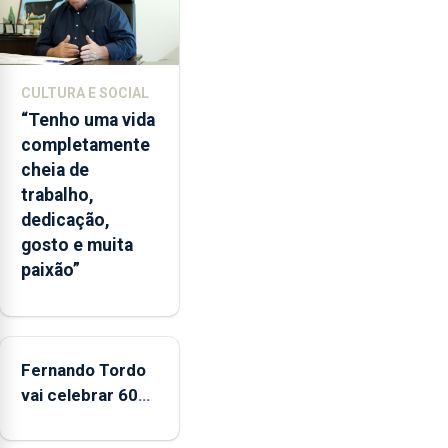
2022
e
2026.
A
CULTURA E SOCIAL
ilha
“Tenho uma vida
das
completamente
Flores
cheia de
apresenta
trabalho,
um
dedicação,
“decréscimo
gosto e muita
significativo”
paixão”
da
CPUE
entre
2022
e
Fernando Tordo
2025
vai celebrar 60
anos de carreira
no Coliseu