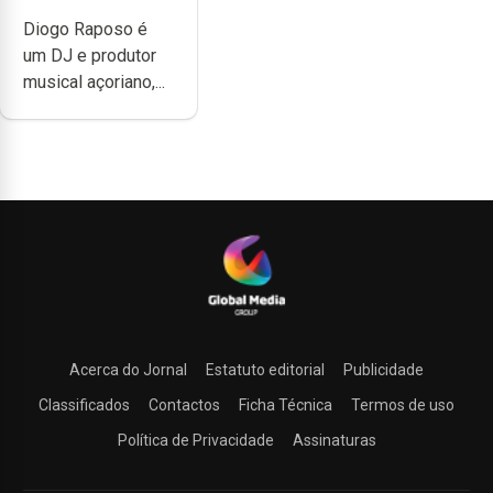
têm a noção do
Diogo Raposo é
quão difícil é
um DJ e produtor
produzir uma
musical açoriano,...
música”
Acerca do Jornal
Estatuto editorial
Publicidade
Classificados
Contactos
Ficha Técnica
Termos de uso
Política de Privacidade
Assinaturas