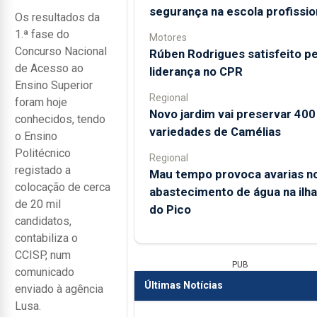
segurança na escola profissio
Os resultados da
1.ª fase do
Motores
Concurso Nacional
Rúben Rodrigues satisfeito pe
de Acesso ao
liderança no CPR
Ensino Superior
Regional
foram hoje
Novo jardim vai preservar 400
conhecidos, tendo
variedades de Camélias
o Ensino
Politécnico
Regional
registado a
Mau tempo provoca avarias n
colocação de cerca
abastecimento de água na ilha
de 20 mil
do Pico
candidatos,
contabiliza o
CCISP, num
PUB
comunicado
Últimas Notícias
enviado à agência
Lusa.