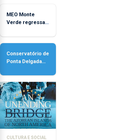
Micaelense
MEO Monte
Verde regressa
com reforço da
acessibilidade
Conservatório de
Ponta Delgada
vai contar com
novos
instrumentos
CULTURA E SOCIAL