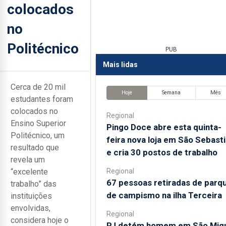
colocados
no
Politécnico
PUB
Mais lidas
Cerca de 20 mil
Hoje
Semana
Mês
estudantes foram
colocados no
Regional
Ensino Superior
Pingo Doce abre esta quinta-
Politécnico, um
feira nova loja em São Sebast
resultado que
e cria 30 postos de trabalho
revela um
Regional
“excelente
67 pessoas retiradas de parq
trabalho” das
de campismo na ilha Terceira
instituições
envolvidas,
Regional
considera hoje o
PJ detém homem em São Mig