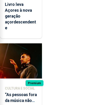
Livro leva
Açores à nova
geração
açordescendent
e
Premium
CULTURA E SOCIAL
“As pessoas fora
da música não