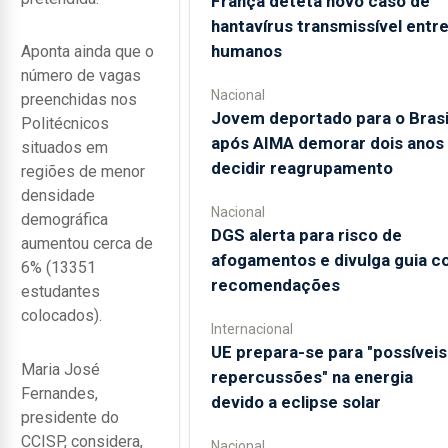
França deteta novo caso de
hantavírus transmissível entr
humanos
Aponta ainda que o
número de vagas
Nacional
preenchidas nos
Jovem deportado para o Brasi
Politécnicos
após AIMA demorar dois anos
situados em
decidir reagrupamento
regiões de menor
densidade
Nacional
demográfica
DGS alerta para risco de
aumentou cerca de
afogamentos e divulga guia 
6% (13351
recomendações
estudantes
colocados).
Internacional
UE prepara-se para "possíveis
Maria José
repercussões" na energia
Fernandes,
devido a eclipse solar
presidente do
CCISP, considera,
Nacional