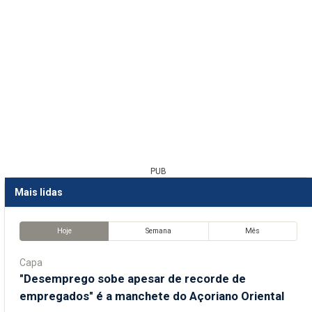
PUB
Mais lidas
Hoje
Semana
Mês
Capa
"Desemprego sobe apesar de recorde de
empregados" é a manchete do Açoriano Oriental