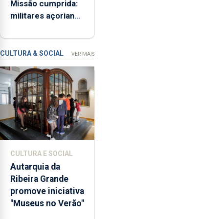
Missão cumprida:
ME
iniciativa
militares açorianos
“Museus
regressam após
no
missão na Roménia
Verão”,
que
CULTURA & SOCIAL
VER MAIS
garante
a
abertura
dos
museus
e
núcleos
museológicos
CULTURA E SOCIAL
integrados
Autarquia da
na
Ribeira Grande
Rede
promove iniciativa
Municipal
"Museus no Verão"
de
Museus