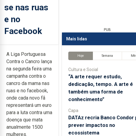
se nas ruas
e no
Facebook
PUB
Mais lidas
A Liga Portuguesa
Hoje
Semana
Mê
Contra o Cancro lança
na segunda feira uma
Cultura e Social
campanha contra o
“A arte requer estudo,
cancro da mama nas
dedicação, tempo. A arte é
ruas e no facebook,
também uma forma de
onde cada novo fã
conhecimento”
representará um euro
Capa
para a luta contra uma
DATAz recria Banco Condor 
doença que mata
prever impactos no
anualmente 1500
ecossistema
mulheres.