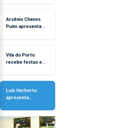
aos
sábados
Arsénio Chaves
durante
o
Puim apresenta
mês
obras na Biblioteca
de
de Vila do Porto
agosto,
entre
Vila do Porto
as
recebe festas em
14h00
honra de Nossa
e
Senhora da
as
Assunção
18h00.
Luís Herberto
apresenta
‘Lugares da
Paisagem’