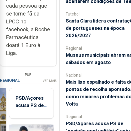
aceitarem condições de Te
cada pessoa que
se torne fã da
Futebol
Santa Clara lidera contrata
LPCC no
de portugueses na época
facebook, a Roche
2026/2027
Farmacêutica
doará 1 Euro à
Regional
Liga.
Museus municipais abrem a
sábados em agosto
PUB
Nacional
REGIONAL
VER MAIS
Mais lixo espalhado e falta d
pontos de recolha apontado
como maiores problemas d
PSD/Açores
Volta
acusa PS de
"posição
Regional
contraditória"
PSD/Açores acusa PS de
sobre
"posição contraditória" sobr