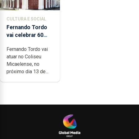
CULTURA E SOCIAL
Fernando Tordo
vai celebrar 60
anos de carreira
Fernando Tordo vai
no Coliseu
atuar no Coliseu
Micaelense
Micaelense, no
próximo dia 13 de...