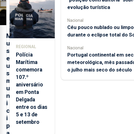
evolução
evolução turística
turística
Nacional
Céu pouco nublado ou limpo
durante o eclipse total do So
M
u
REGIONAL
Nacional
s
Polícia
Portugal continental em sec
e
Marítima
meteorológica, mês passado
u
comemora
o julho mais seco do século
s
107.º
m
aniversário
u
em Ponta
n
Delgada
i
entre os dias
c
5 e 13 de
i
setembro
p
a