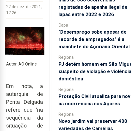
registadas de apanha ilegal de
22 de dez. de 2021,
17:26
lapas entre 2022 e 2026
Capa
"Desemprego sobe apesar de
recorde de empregados" é a
manchete do Açoriano Oriental
Regional
PJ detém homem em São Migue
Autor: AO Online
suspeito de violação e violênci
doméstica
Em nota, a
Regional
autarquia de
Proteção Civil atualiza para nov
Ponta Delgada
as ocorrências nos Açores
refere que "na
Regional
sequência da
Novo jardim vai preservar 400
situação de
variedades de Camélias