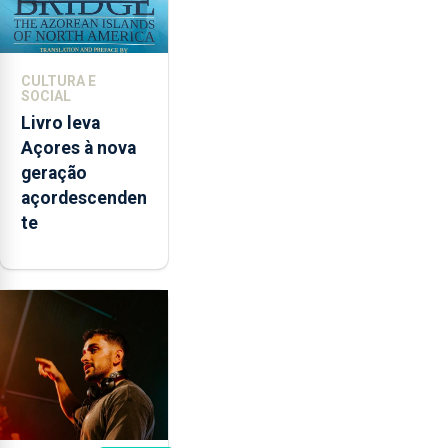
CULTURA E
SOCIAL
Livro leva
Açores à nova
geração
açordescenden
te