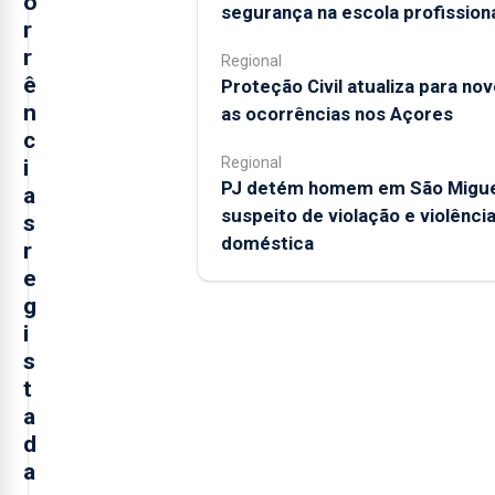
o
segurança na escola profission
r
r
Regional
ê
Proteção Civil atualiza para nov
n
as ocorrências nos Açores
c
Regional
i
PJ detém homem em São Migue
a
suspeito de violação e violênci
s
doméstica
r
e
g
i
s
t
a
d
a