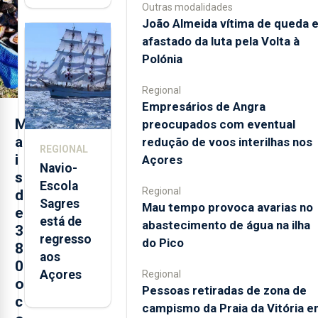
Outras modalidades
quinta-
João Almeida vítima de queda 
feira nova
afastado da luta pela Volta à
loja em
Polónia
São
Sebastião
Regional
e cria 30
Empresários de Angra
postos de
M
preocupados com eventual
trabalho
a
redução de voos interilhas nos
REGIONAL
i
Açores
Navio-
s
Escola
Regional
d
Sagres
Mau tempo provoca avarias no
e
está de
abastecimento de água na ilha
3
regresso
do Pico
8
aos
0
Açores
Regional
o
Pessoas retiradas de zona de
c
campismo da Praia da Vitória 