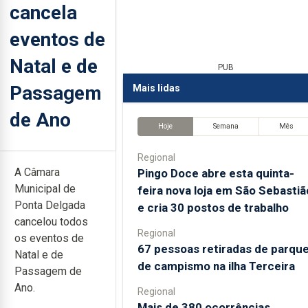
cancela
eventos de
Natal e de
PUB
Passagem
Mais lidas
de Ano
Hoje
Semana
Mês
Regional
A Câmara
Pingo Doce abre esta quinta-
Municipal de
feira nova loja em São Sebastiã
Ponta Delgada
e cria 30 postos de trabalho
cancelou todos
Regional
os eventos de
67 pessoas retiradas de parqu
Natal e de
de campismo na ilha Terceira
Passagem de
Ano.
Regional
Mais de 380 ocorrências