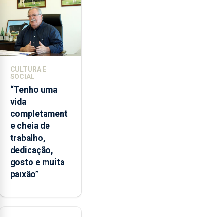
entre
2022
e
2026.
A
ilha
CULTURA E
das
SOCIAL
Flores
“Tenho uma
apresenta
vida
um
completament
“decréscimo
e cheia de
significativo”
trabalho,
da
dedicação,
CPUE
gosto e muita
entre
paixão”
2022
e
2025