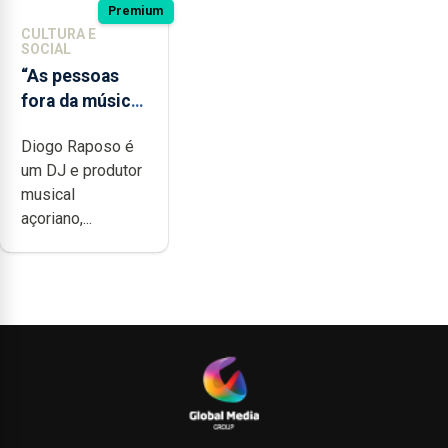
Premium
CULTURA E
SOCIAL
“As pessoas
fora da música
não têm a
Diogo Raposo é
noção do quão
um DJ e produtor
difícil é
musical
produzir uma
açoriano,...
música”