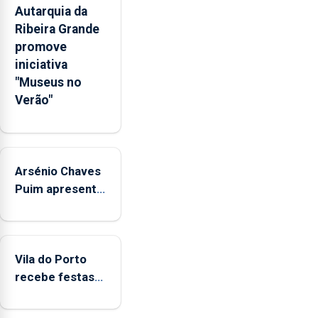
pessoais,
Autarquia da
emocionais
Ribeira Grande
e
promove
sociais
iniciativa
junto
"Museus no
das
Verão"
crianças
Arsénio Chaves
Puim apresenta
obras na
Biblioteca de
Vila do Porto
Vila do Porto
recebe festas
em honra de
Nossa Senhora