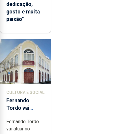
dedicação,
gosto e muita
paixão”
CULTURA E SOCIAL
Fernando
Tordo vai
celebrar 60
Fernando Tordo
anos de
vai atuar no
carreira no