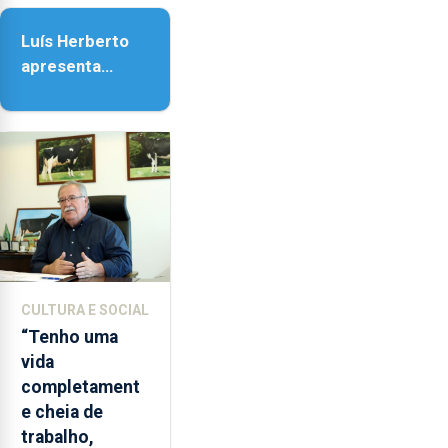
da Assunção
Luís Herberto
apresenta
‘Lugares da
Paisagem’
CULTURA E SOCIAL
“Tenho uma
vida
completament
e cheia de
trabalho,