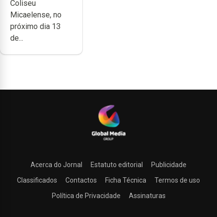
Coliseu
Coliseu
Micaelense, no
Micaelense
próximo dia 13
de...
Acerca do Jornal
Estatuto editorial
Publicidade
Classificados
Contactos
Ficha Técnica
Termos de uso
Política de Privacidade
Assinaturas