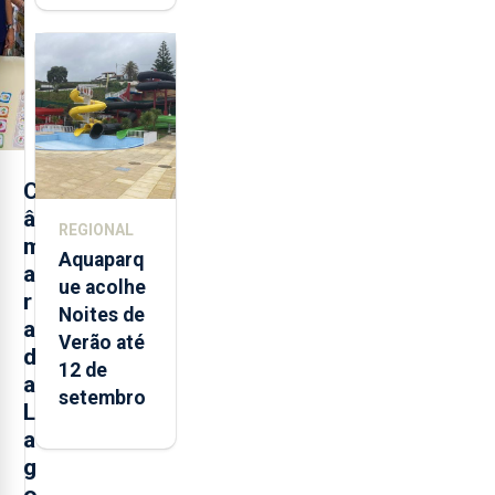
toneladas
de
alimentos
entre
2021 e
2025 nos
Açores
C
â
REGIONAL
m
Aquaparq
a
ue acolhe
r
Noites de
a
Verão até
d
12 de
a
setembro
L
a
g
o