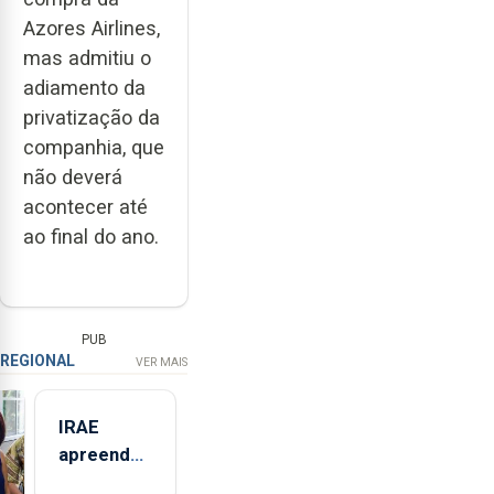
Azores Airlines,
mas admitiu o
adiamento da
privatização da
companhia, que
não deverá
acontecer até
ao final do ano.
PUB
REGIONAL
VER MAIS
IRAE
apreendeu
mais de 32