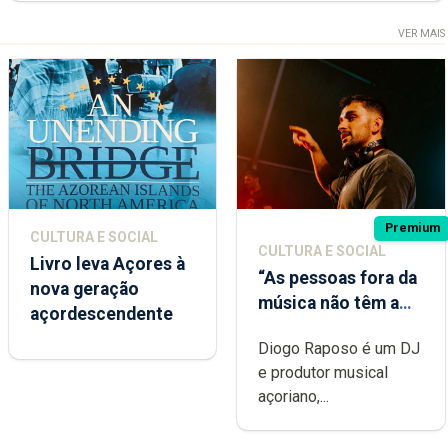
VER MAIS
Premium
CULTURA E SOCIAL
CULTURA E SOCIAL
Livro leva Açores à
“As pessoas fora da
nova geração
música não têm a
açordescendente
noção do quão
Diogo Raposo é um DJ
difícil é produzir
e produtor musical
uma música”
açoriano,...