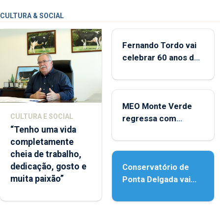
CULTURA & SOCIAL
Fernando Tordo vai
celebrar 60 anos de
carreira no Coliseu
Micaelense
MEO Monte Verde
CULTURA E SOCIAL
regressa com
“Tenho uma vida
reforço da
completamente
acessibilidade
cheia de trabalho,
dedicação, gosto e
Conservatório de
muita paixão”
Ponta Delgada vai
contar com novos
instrumentos