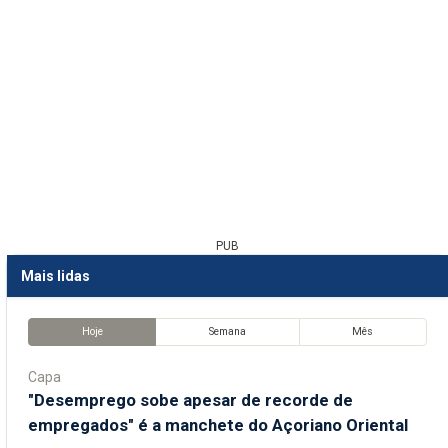
PUB
Mais lidas
Hoje
Semana
Mês
Capa
"Desemprego sobe apesar de recorde de
empregados" é a manchete do Açoriano Oriental