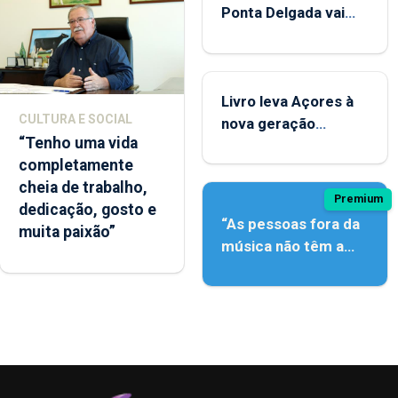
Ponta Delgada vai
contar com novos
instrumentos
Livro leva Açores à
CULTURA E SOCIAL
nova geração
“Tenho uma vida
açordescendente
completamente
cheia de trabalho,
Premium
dedicação, gosto e
“As pessoas fora da
muita paixão”
música não têm a
noção do quão difícil
é produzir uma
música”