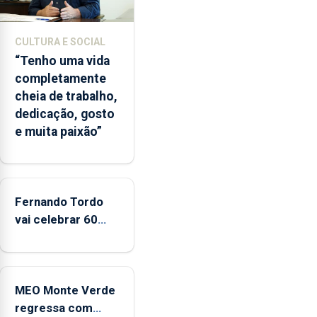
início
da
época
CULTURA E SOCIAL
balnear
“Tenho uma vida
completamente
cheia de trabalho,
dedicação, gosto
e muita paixão”
Fernando Tordo
vai celebrar 60
anos de carreira
no Coliseu
Micaelense
MEO Monte Verde
regressa com