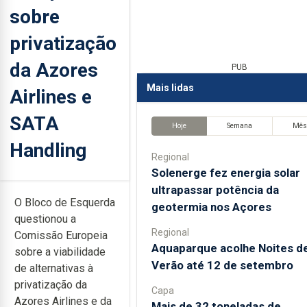
sobre
privatização
da Azores
PUB
Mais lidas
Airlines e
SATA
Hoje
Semana
Mê
Handling
Regional
Solenerge fez energia solar
ultrapassar potência da
O Bloco de Esquerda
geotermia nos Açores
questionou a
Regional
Comissão Europeia
Aquaparque acolhe Noites d
sobre a viabilidade
Verão até 12 de setembro
de alternativas à
privatização da
Capa
Azores Airlines e da
Mais de 32 toneladas de