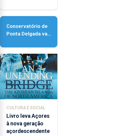
reforço da
acessibilidade
Conservatório de
Ponta Delgada vai
contar com novos
instrumentos
CULTURA E SOCIAL
Livro leva Açores
à nova geração
açordescendente