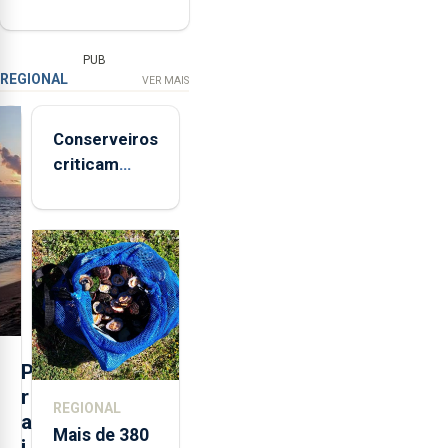
PUB
REGIONAL
VER MAIS
Conserveiros
criticam
marcas
brancas com
selo Marca
Açores
P
r
REGIONAL
a
Mais de 380
i