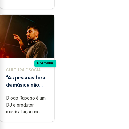
Premium
CULTURA E SOCIAL
“As pessoas fora
da música não
têm a noção do
Diogo Raposo é um
quão difícil é
DJ e produtor
produzir uma
musical açoriano,...
música”