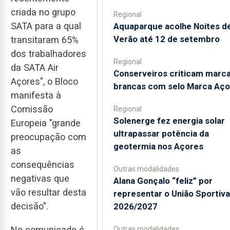
criada no grupo
Regional
SATA para a qual
Aquaparque acolhe Noites d
Verão até 12 de setembro
transitaram 65%
dos trabalhadores
Regional
da SATA Air
Conserveiros criticam marc
Açores", o Bloco
brancas com selo Marca Aço
manifesta à
Comissão
Regional
Solenerge fez energia solar
Europeia "grande
ultrapassar potência da
preocupação com
geotermia nos Açores
as
consequências
Outras modalidades
negativas que
Alana Gonçalo “feliz” por
vão resultar desta
representar o União Sportiv
decisão".
2026/2027
No comunicado é
Outras modalidades