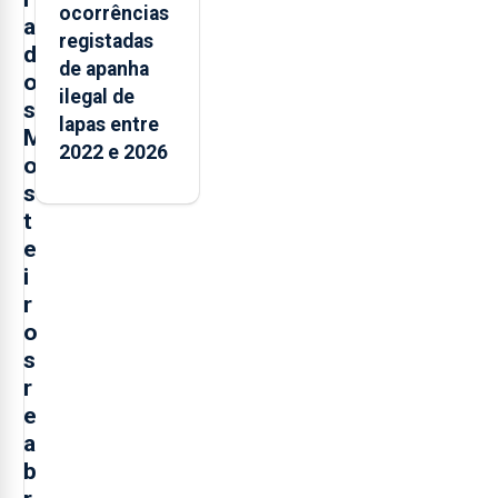
ocorrências
a
registadas
d
de apanha
o
ilegal de
s
lapas entre
M
2022 e 2026
o
s
t
e
i
r
o
s
r
e
a
b