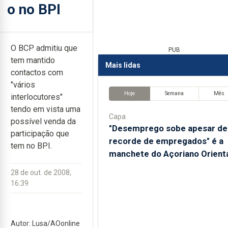
o no BPI
O BCP admitiu que
PUB
tem mantido
Mais lidas
contactos com
"vários
Hoje
Semana
Mês
interlocutores"
tendo em vista uma
Capa
possível venda da
"Desemprego sobe apesar de
participação que
recorde de empregados" é a
tem no BPI.
manchete do Açoriano Orient
28 de out. de 2008,
16:39
Autor: Lusa/AOonline