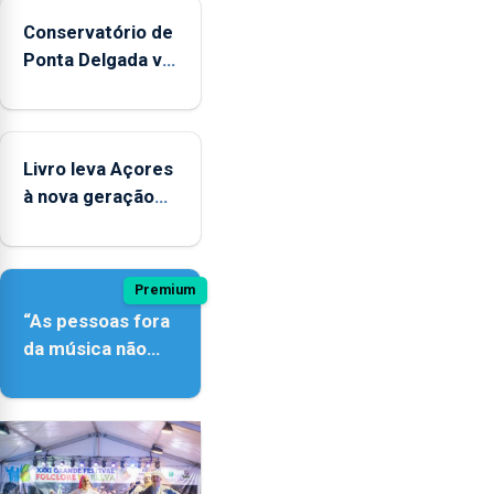
Conservatório de
Ponta Delgada vai
contar com
novos
instrumentos
Livro leva Açores
à nova geração
açordescendente
Premium
“As pessoas fora
da música não
têm a noção do
quão difícil é
produzir uma
música”