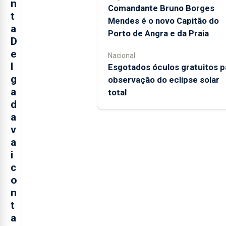
n
Comandante Bruno Borges
t
Mendes é o novo Capitão do
a
Porto de Angra e da Praia
D
e
Nacional
l
Esgotados óculos gratuitos p
g
observação do eclipse solar
a
total
d
a
v
a
i
c
o
n
t
a