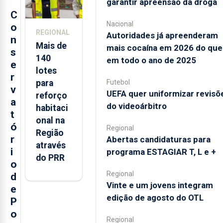
garantir apreensão da droga
C
Nacional
o
REGIONAL
Autoridades já apreenderam
n
Mais de
mais cocaína em 2026 do que
s
140
em todo o ano de 2025
e
lotes
r
Futebol
para
v
UEFA quer uniformizar revisõ
reforço
a
do videoárbitro
habitaci
t
onal na
ó
Regional
Região
r
Abertas candidaturas para
através
i
programa ESTAGIAR T, L e +
do PRR
o
Regional
d
Vinte e um jovens integram
e
edição de agosto do OTL
P
o
Regional