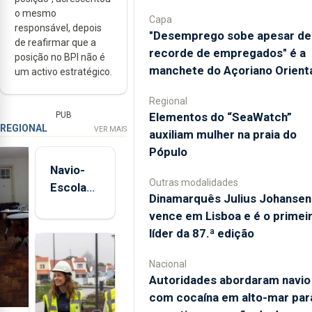
o mesmo
Capa
responsável, depois
"Desemprego sobe apesar de
de reafirmar que a
recorde de empregados" é a
posição no BPI não é
manchete do Açoriano Orient
um activo estratégico.
Regional
PUB
​Elementos do “SeaWatch”
REGIONAL
VER MAIS
auxiliam mulher na praia do
Pópulo
Navio-
Outras modalidades
Escola
Dinamarquês Julius Johansen
Sagres
vence em Lisboa e é o primei
está de
líder da 87.ª edição
regresso
aos
Nacional
Açores
Autoridades abordaram navio
com cocaína em alto-mar par