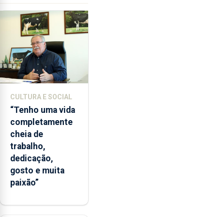
ensino
da
instituição
CULTURA E SOCIAL
“Tenho uma vida
completamente
cheia de
trabalho,
dedicação,
gosto e muita
paixão”