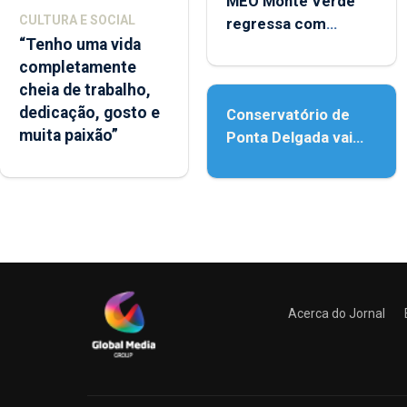
MEO Monte Verde
CULTURA E SOCIAL
regressa com
“Tenho uma vida
reforço da
completamente
acessibilidade
cheia de trabalho,
dedicação, gosto e
Conservatório de
muita paixão”
Ponta Delgada vai
contar com novos
instrumentos
Acerca do Jornal