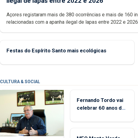
ilegal de lapas entre 2022 e 2026
Açores registaram mais de 380 ocorrências e mais de 160 inspeções
relacionadas com a apanha ilegal de lapas entre 2022 e 2026. A ilha
das Flores apresenta um “decréscimo significativo” da CPUE entr
2022 e 2025
Festas do Espírito Santo mais ecológicas
CULTURA & SOCIAL
Fernando Tordo vai
celebrar 60 anos de
carreira no Coliseu
Micaelense