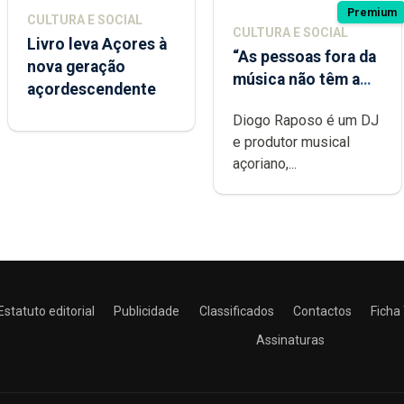
Premium
CULTURA E SOCIAL
CULTURA E SOCIAL
Livro leva Açores à
“As pessoas fora da
nova geração
música não têm a
açordescendente
noção do quão
Diogo Raposo é um DJ
difícil é produzir
e produtor musical
uma música”
açoriano,...
Estatuto editorial
Publicidade
Classificados
Contactos
Ficha
Assinaturas