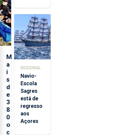
abre esta
quinta-
feira nova
loja em
São
Sebastião
e cria 30
postos de
M
trabalho
a
REGIONAL
i
Navio-
s
Escola
d
Sagres
e
está de
3
regresso
8
aos
0
Açores
o
c