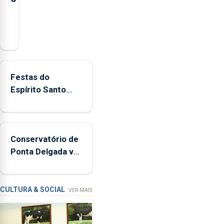
Açores
registaram
mais
de
380
Festas do
ocorrências
Espírito Santo
e
mais ecológicas
mais
de
160
Conservatório de
inspeções
Ponta Delgada vai
relacionadas
contar com novos
com
instrumentos
a
apanha
CULTURA & SOCIAL
VER MAIS
ilegal
de