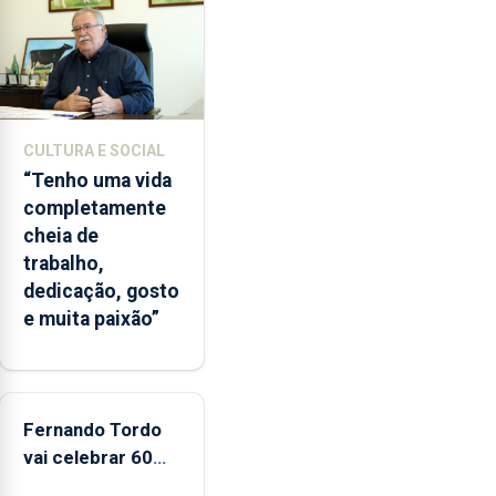
lapas
entre
2022
e
2026.
A
CULTURA E SOCIAL
ilha
“Tenho uma vida
das
completamente
Flores
cheia de
apresenta
trabalho,
um
dedicação, gosto
“decréscimo
e muita paixão”
significativo”
da
CPUE
entre
2022
Fernando Tordo
e
vai celebrar 60
2025
anos de carreira