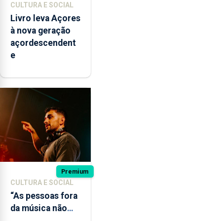
CULTURA E SOCIAL
Livro leva Açores
à nova geração
açordescendent
e
Premium
CULTURA E SOCIAL
“As pessoas fora
da música não
têm a noção do