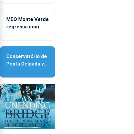
no Coliseu
Micaelense
MEO Monte Verde
regressa com
reforço da
acessibilidade
Conservatório de
Ponta Delgada vai
contar com novos
instrumentos