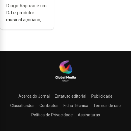
Diogo Raposo é um
quão difícil é
DJ e produtor
produzir uma
musical açoriano,...
música”
Acerca do Jornal
Estatuto editorial
Publicidade
Classificados
Contactos
Ficha Técnica
Termos de uso
Política de Privacidade
Assinaturas