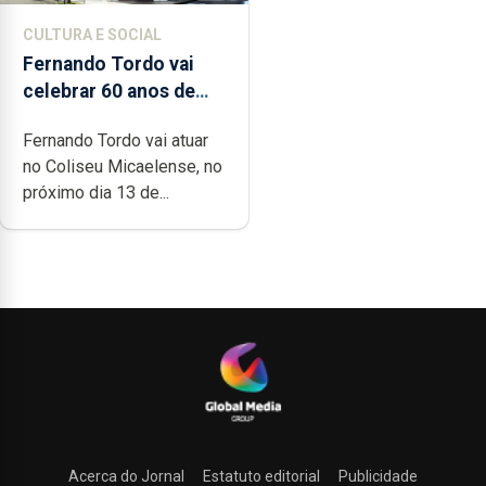
CULTURA E SOCIAL
Fernando Tordo vai
celebrar 60 anos de
carreira no Coliseu
Fernando Tordo vai atuar
Micaelense
no Coliseu Micaelense, no
próximo dia 13 de...
Acerca do Jornal
Estatuto editorial
Publicidade