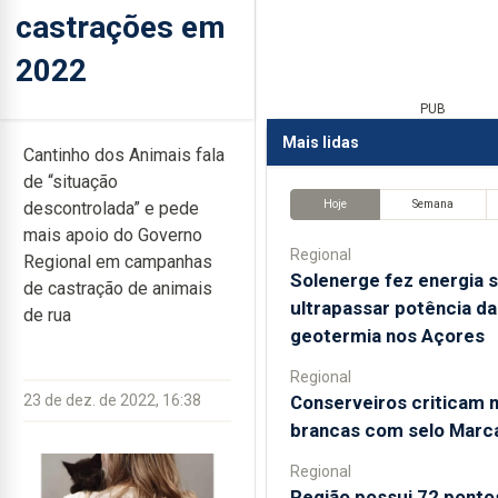
castrações em
2022
PUB
Mais lidas
Cantinho dos Animais fala
de “situação
Hoje
Semana
descontrolada” e pede
mais apoio do Governo
Regional
Regional em campanhas
Solenerge fez energia s
de castração de animais
ultrapassar potência da
de rua
geotermia nos Açores
Regional
Conserveiros criticam 
23 de dez. de 2022, 16:38
brancas com selo Marc
Regional
Região possui 72 ponto