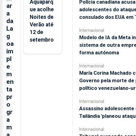
Polícia canadiana acusa
Aquaparq
ar
adolescentes do ataque
ue acolhe
a
consulado dos EUA em 
Noites de
da
Verão até
La
Internacional
12 de
g
Modelo de IA da Meta in
setembro
oa
sistema de outra empr
im
forma autónoma
pl
e
Internacional
María Corina Machado c
m
Governo pela morte de
en
político venezuelano-u
ta
pr
Internacional
o
Assassino adolescente 
gr
Tailândia 'planeou ataqu
a
m
Internacional
a