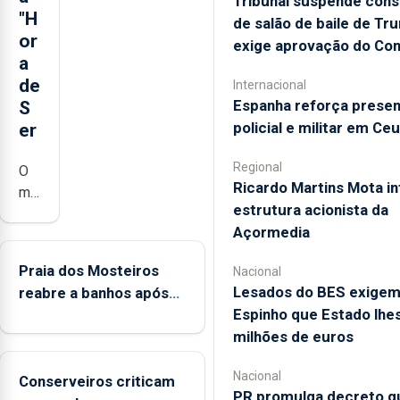
Tribunal suspende con
"H
de salão de baile de Tr
or
exige aprovação do Co
a
de
Internacional
Espanha reforça prese
S
policial e militar em Ce
er
Regional
O
Ricardo Martins Mota in
município
estrutura acionista da
da
Açormedia
Lagoa,
está
Praia dos Mosteiros
Nacional
a
Lesados do BES exige
reabre a banhos após
implementar
Espinho que Estado lhe
terceira interditação
o
milhões de euros
programa
“Hora
Nacional
Conserveiros criticam
de
PR promulga decreto qu