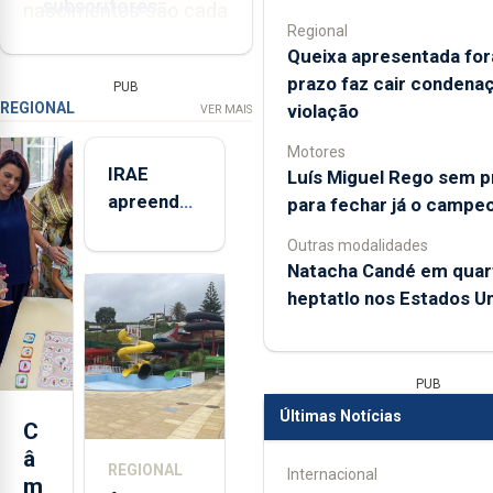
subscritores.
nascimentos são cada
Regional
vez mais...
Queixa apresentada for
Estar informado
prazo faz cair condena
PUB
custa menos do
REGIONAL
violação
VER MAIS
que um café por
Motores
dia!
IRAE
Luís Miguel Rego sem 
apreendeu
para fechar já o campe
Inclui acesso à
mais de 32
totalidade das edições
Outras modalidades
impressas, em formato
toneladas
Natacha Candé em quar
digital, dos jornais e dos
de
heptatlo nos Estados U
respetivos suplementos
alimentos
semanais ou da revista.
entre
2021 e
ASSINE HOJE
PUB
2025 nos
Últimas Notícias
Açores
C
Já sou assinante
â
REGIONAL
Internacional
m