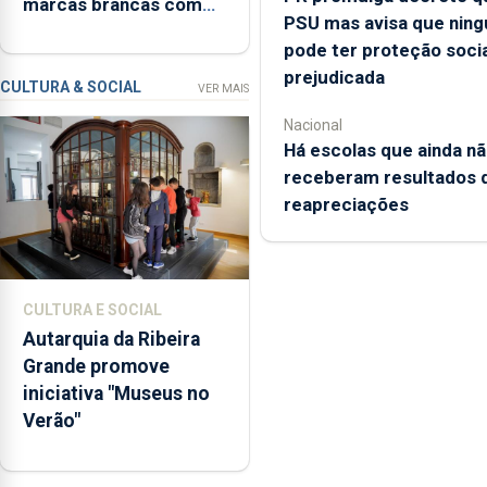
marcas brancas com
Ser”
PSU mas avisa que nin
selo Marca Açores
para
pode ter proteção socia
a
prejudicada
prevenção
CULTURA & SOCIAL
VER MAIS
primária
Nacional
da
Há escolas que ainda n
violência
receberam resultados 
doméstica,
reapreciações
através
da
promoção
de
CULTURA E SOCIAL
competências
Autarquia da Ribeira
pessoais,
Grande promove
emocionais
iniciativa "Museus no
e
Verão"
sociais
junto
das