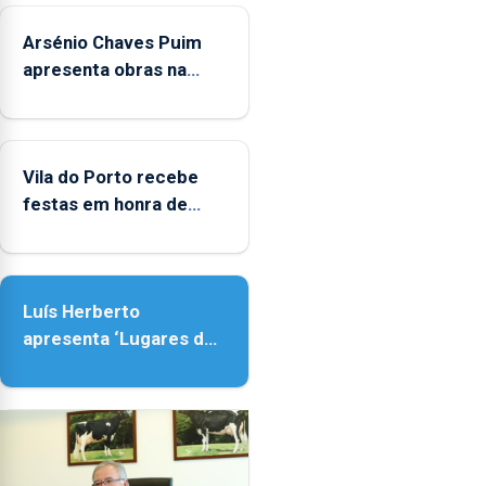
crianças
Arsénio Chaves Puim
apresenta obras na
Biblioteca de Vila do
Porto
Vila do Porto recebe
festas em honra de
Nossa Senhora da
Assunção
Luís Herberto
apresenta ‘Lugares da
Paisagem’