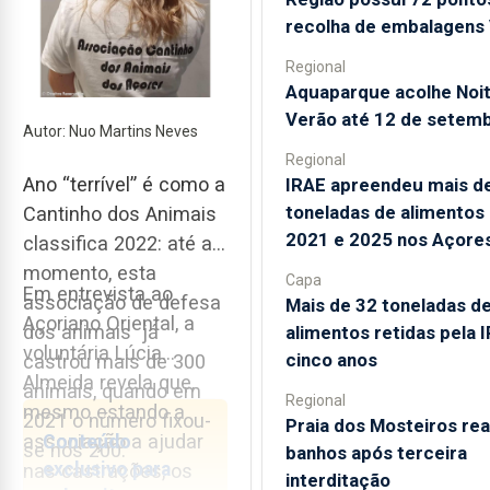
recolha de embalagens 
Regional
Aquaparque acolhe Noi
Verão até 12 de setem
Autor: Nuo Martins Neves
Regional
Ano “terrível” é como a
IRAE apreendeu mais d
toneladas de alimentos
Cantinho dos Animais
2021 e 2025 nos Açore
classifica 2022: até ao
momento, esta
Capa
Em entrevista ao
associação de defesa
Mais de 32 toneladas d
Açoriano Oriental, a
dos animais já
alimentos retidas pela 
voluntária Lúcia
cinco anos
castrou mais de 300
Almeida revela que,
animais, quando em
Regional
mesmo estando a
2021 o número fixou-
Praia dos Mosteiros rea
associação a ajudar
Conteúdo
se nos 200.
banhos após terceira
exclusivo para
nas castrações, os
interditação