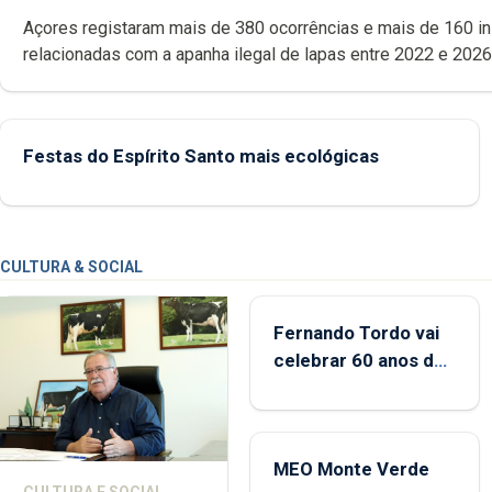
Açores registaram mais de 380 ocorrências e mais de 160 inspeções
relacionadas com a apanha ilegal de lapas entre 2022 e 2026. A ilha
das Flores apresenta um “decréscimo significativo” da CPUE entr
2022 e 2025
Festas do Espírito Santo mais ecológicas
CULTURA & SOCIAL
Fernando Tordo vai
celebrar 60 anos de
carreira no Coliseu
Micaelense
MEO Monte Verde