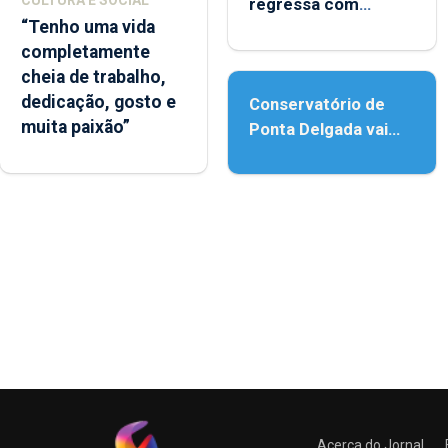
CULTURA E SOCIAL
regressa com
“Tenho uma vida
reforço da
completamente
acessibilidade
cheia de trabalho,
dedicação, gosto e
Conservatório de
muita paixão”
Ponta Delgada vai
contar com novos
instrumentos
Acerca do Jornal