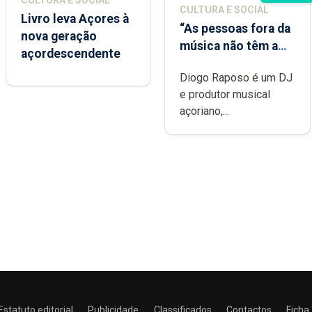
CULTURA E SOCIAL
CULTURA E SOCIAL
Livro leva Açores à
“As pessoas fora da
nova geração
música não têm a
açordescendente
noção do quão
Diogo Raposo é um DJ
difícil é produzir
e produtor musical
uma música”
açoriano,...
Estatuto editorial
Publicidade
Classificados
Contactos
Ficha