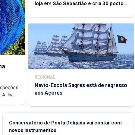
loja em São Sebastião e cria 30 postos
de trabalho
ha
REGIONAL
Navio-Escola Sagres está de regresso
aos Açores
e
Conservatório de Ponta Delgada vai contar com
novos instrumentos