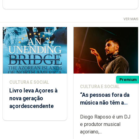
VER MAIS
Premium
CULTURA E SOCIAL
CULTURA E SOCIAL
Livro leva Açores à
“As pessoas fora da
nova geração
música não têm a
açordescendente
noção do quão
Diogo Raposo é um DJ
difícil é produzir
e produtor musical
uma música”
açoriano,...