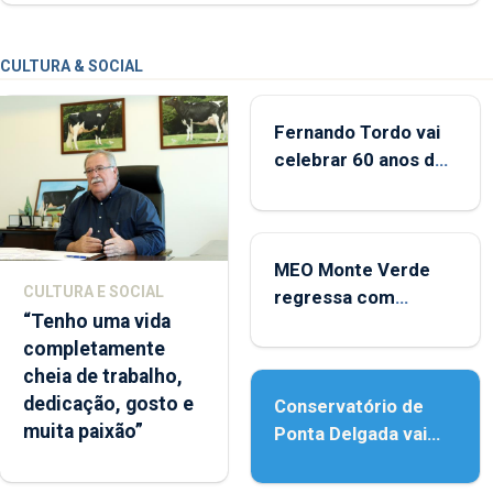
CULTURA & SOCIAL
Fernando Tordo vai
celebrar 60 anos de
carreira no Coliseu
Micaelense
MEO Monte Verde
CULTURA E SOCIAL
regressa com
“Tenho uma vida
reforço da
completamente
acessibilidade
cheia de trabalho,
dedicação, gosto e
Conservatório de
muita paixão”
Ponta Delgada vai
contar com novos
instrumentos