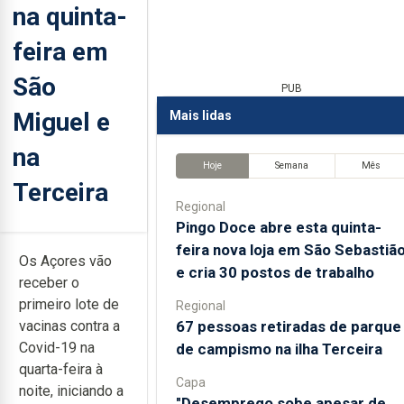
na quinta-
feira em
São
PUB
Miguel e
Mais lidas
na
Hoje
Semana
Mês
Terceira
Regional
Pingo Doce abre esta quinta-
feira nova loja em São Sebastiã
Os Açores vão
e cria 30 postos de trabalho
receber o
primeiro lote de
Regional
67 pessoas retiradas de parque
vacinas contra a
Covid-19 na
de campismo na ilha Terceira
quarta-feira à
Capa
noite, iniciando a
"Desemprego sobe apesar de