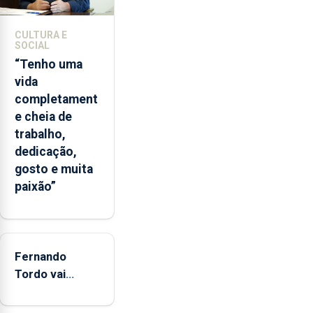
A
ilha
CULTURA E
das
SOCIAL
Flores
“Tenho uma
apresenta
vida
um
completament
“decréscimo
e cheia de
significativo”
trabalho,
da
dedicação,
CPUE
gosto e muita
entre
paixão”
2022
e
2025
Fernando
Tordo vai
celebrar 60
anos de