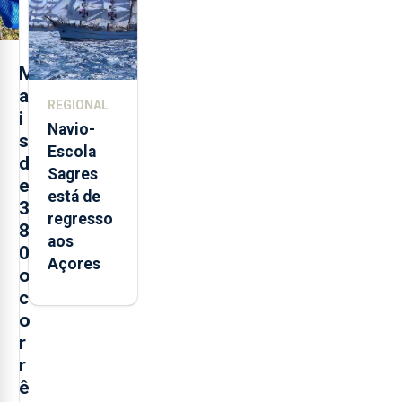
Sebastião
e cria 30
postos de
M
trabalho
a
REGIONAL
i
Navio-
s
Escola
d
Sagres
e
está de
3
regresso
8
aos
0
Açores
o
c
o
r
r
ê