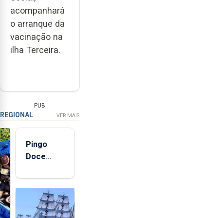
acompanhará
o arranque da
vacinação na
ilha Terceira.
PUB
REGIONAL
VER MAIS
Pingo
Doce
abre esta
quinta-
feira nova
loja em
São