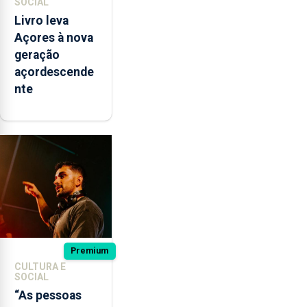
SOCIAL
Livro leva
Açores à nova
geração
açordescende
nte
Premium
CULTURA E
SOCIAL
“As pessoas