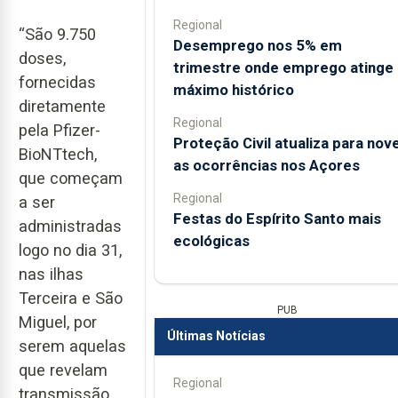
Regional
“São 9.750
Desemprego nos 5% em
doses,
trimestre onde emprego atinge
fornecidas
máximo histórico
diretamente
Regional
pela Pfizer-
Proteção Civil atualiza para nov
BioNTtech,
as ocorrências nos Açores
que começam
Regional
a ser
Festas do Espírito Santo mais
administradas
ecológicas
logo no dia 31,
nas ilhas
Terceira e São
PUB
Miguel, por
Últimas Notícias
serem aquelas
que revelam
Regional
transmissão