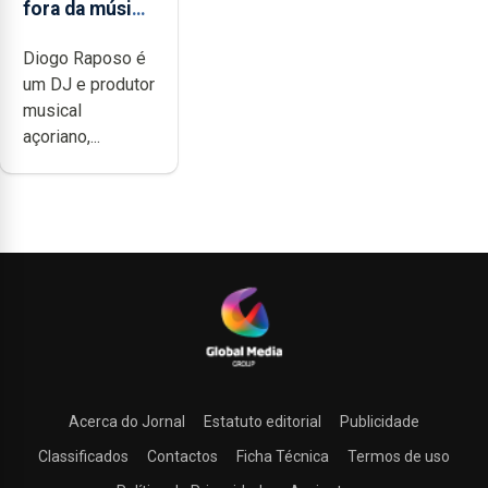
fora da música
não têm a
Diogo Raposo é
noção do quão
um DJ e produtor
difícil é
musical
produzir uma
açoriano,...
música”
Acerca do Jornal
Estatuto editorial
Publicidade
Classificados
Contactos
Ficha Técnica
Termos de uso