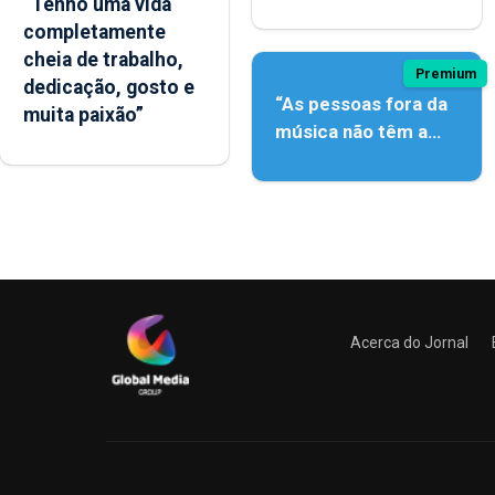
“Tenho uma vida
açordescendente
completamente
cheia de trabalho,
Premium
dedicação, gosto e
“As pessoas fora da
muita paixão”
música não têm a
noção do quão difícil
é produzir uma
música”
Acerca do Jornal