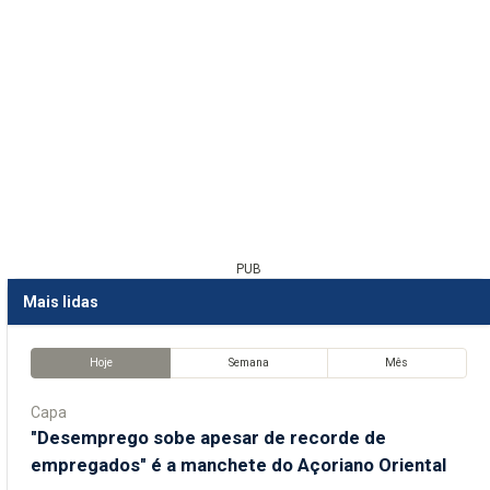
PUB
Mais lidas
Hoje
Semana
Mês
Capa
"Desemprego sobe apesar de recorde de
empregados" é a manchete do Açoriano Oriental