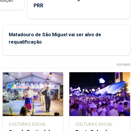
ondições de ensino da instituição
PRR
Matadouro de São Miguel vai ser alvo de
requalificação
VER MAIS
CULTURA E SOCIAL
CULTURA E SOCIAL