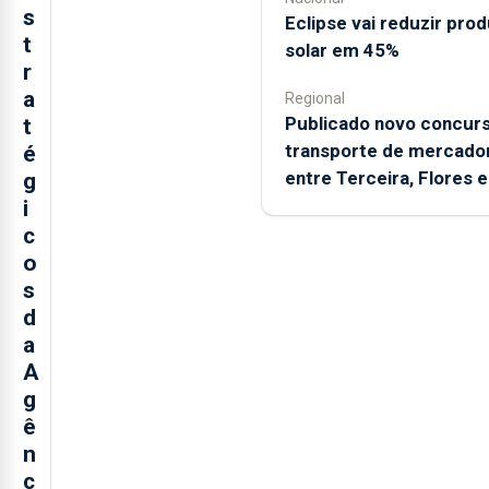
s
Eclipse vai reduzir pro
t
solar em 45%
r
a
Regional
Publicado novo concurs
t
transporte de mercador
é
entre Terceira, Flores 
g
i
c
o
s
d
a
A
g
ê
n
c