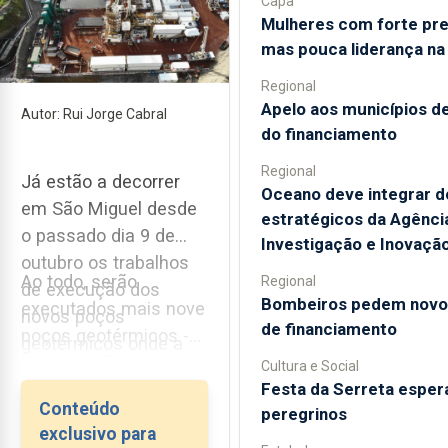
Capa
Mulheres com forte pr
mas pouca liderança na
Regional
Apelo aos municípios d
Autor: Rui Jorge Cabral
do financiamento
Regional
Já estão a decorrer
Oceano deve integrar d
em São Miguel desde
estratégicos da Agência
o passado dia 9 de
Investigação e Inovaçã
outubro os trabalhos
Ao todo, serão
Regional
de execução dos
Bombeiros pedem novo
executados mais nove
novos poços
de financiamento
poços geotérmicos -
geotérmicos onde a
seis em São Miguel e
Cultura e Social
EDA Renováveis prevê
Festa da Serreta espera
três na Terceira -
investir nos próximos
Conteúdo
peregrinos
estando neste
cinco anos cerca de
exclusivo para
momento uma equipa