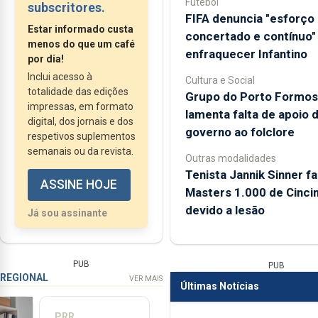
75 milhões de euros.
Futebol
subscritores.
internacional de cerca
FIFA denuncia "esforço
Estar informado custa
de 40...
concertado e contínuo"
menos do que um café
enfraquecer Infantino
por dia!
Inclui acesso à
Cultura e Social
totalidade das edições
Grupo do Porto Formo
impressas, em formato
lamenta falta de apoio 
digital, dos jornais e dos
governo ao folclore
respetivos suplementos
semanais ou da revista.
Outras modalidades
Tenista Jannik Sinner fa
ASSINE HOJE
Masters 1.000 de Cincin
devido a lesão
Já sou assinante
PUB
PUB
REGIONAL
VER MAIS
Últimas Notícias
PRR