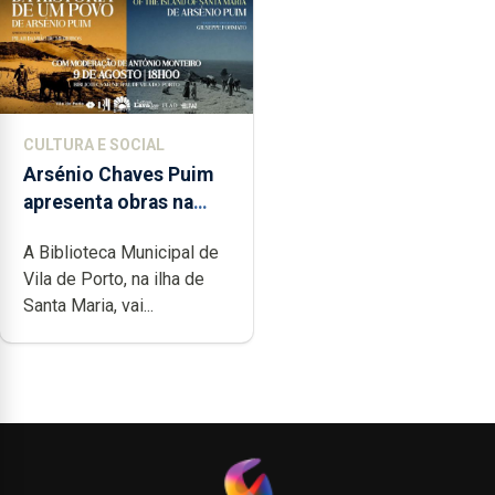
CULTURA E SOCIAL
Arsénio Chaves Puim
apresenta obras na
Biblioteca de Vila do
A Biblioteca Municipal de
Porto
Vila de Porto, na ilha de
Santa Maria, vai...