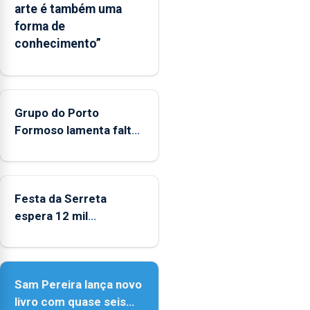
arte é também uma
seja
forma de
reconhecido
conhecimento”
como
Domínio
Estratégico
nacional
Grupo do Porto
Formoso lamenta falta
de apoio do governo ao
folclore
Festa da Serreta
espera 12 mil
peregrinos
Sam Pereira lança novo
livro com quase seis