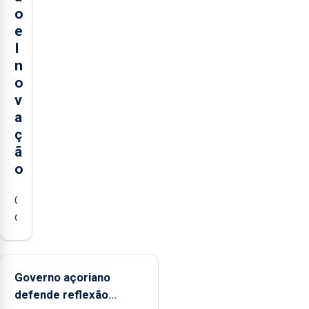
o
e
I
n
o
v
a
ç
ã
o
Os
cinco
maiores
centros
de
Governo açoriano
investigação
defende reflexão
marinha