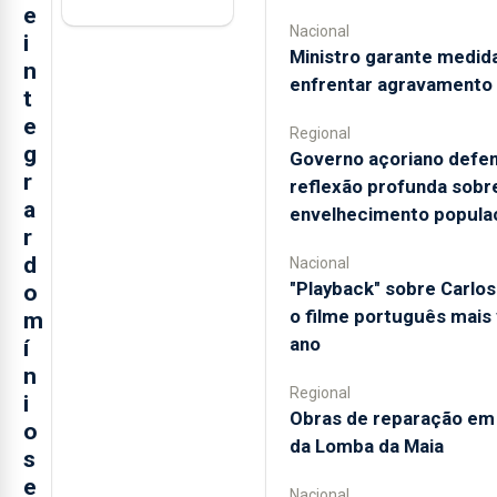
e
Nacional
i
Ministro garante medid
n
enfrentar agravamento 
t
e
Regional
g
Governo açoriano defe
r
reflexão profunda sobr
a
envelhecimento populac
r
d
Nacional
"Playback" sobre Carlos
o
o filme português mais 
m
ano
í
n
Regional
i
Obras de reparação em
o
da Lomba da Maia
s
e
Nacional