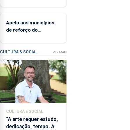
profunda sobre
em
envelhecimento
Portugal,
populacional
que
Apelo aos municípios
representam
de reforço do
mais
financiamento
de
900
investigadores,
CULTURA & SOCIAL
VER MAIS
pedem
à
Agência
para
a
Investigação
e
Inovação
CULTURA E SOCIAL
que
“A arte requer estudo,
o
dedicação, tempo. A
Oceano