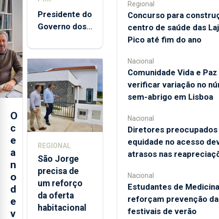
Regional
Presidente do
Concurso para constru
Governo dos
centro de saúde das La
Açores
Pico até fim do ano
destaca
Nacional
execução e
Comunidade Vida e Paz 
modernização
verificar variação no n
da saúde
sem-abrigo em Lisboa
O
Nacional
c
Diretores preocupados
e
equidade no acesso dev
REGIONAL
a
atrasos nas reapreciaç
São Jorge
n
precisa de
o
Nacional
um reforço
Estudantes de Medicin
d
da oferta
reforçam prevenção da
e
habitacional
festivais de verão
v