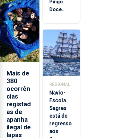
Pingo
Doce
abre esta
quinta-
feira nova
loja em
São
Sebastião
e cria 30
postos de
Mais de
trabalho
380
REGIONAL
ocorrên
Navio-
cias
Escola
registad
Sagres
as de
está de
apanha
regresso
ilegal de
aos
lapas