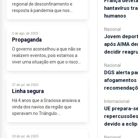
França deteta
regional de desconfinamento e
hantavírus tr
resposta à pandemia que nos
humanos
atingiu?
Assistimos, diariamente, à adoção
Nacional
de medidas e respostas aos
3 de ago. de 2020
Jovem deporta
acontecimentos sem qualquer
Propaganda
previsão ou...
após AIMA dem
O governo aconselhou a que não se
decidir reag
realizem eventos, pois estamos a
viver uma situação em que o risco
Nacional
de contágio aumenta sempre que
DGS alerta pa
há aglomerados. Mas os socialistas
afogamentos e
que governam os Açores
27 de jul. de 2020
recomendaçõ
organizam...
Linha segura
Há 4 anos que a Graciosa ansiava a
Internacional
vinda dos navios da região que
UE prepara-se
operavam no Triângulo.
repercussões"
E a ver pelos resultados também o
devido a eclip
Triângulo ansiava pela ida destes
navios à Graciosa.
20 de jul. de 2020
Nacional