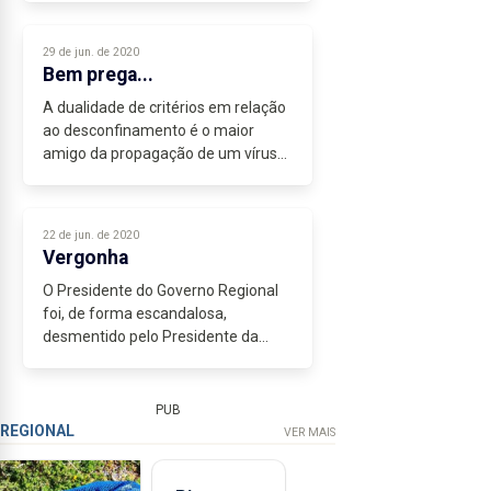
dos bombeiros a que se juntou a
dedicação de funcionários da SATA
29 de jun. de 2020
e as consequências...
Bem prega...
A dualidade de critérios em relação
ao desconfinamento é o maior
amigo da propagação de um vírus
que nos últimos meses tomou
conta das nossas vidas.
Se com medidas de confinamento e
22 de jun. de 2020
um mês de estado...
Vergonha
O Presidente do Governo Regional
foi, de forma escandalosa,
desmentido pelo Presidente da
Autoridade Nacional da Aviação Civil
(ANAC).
A informação passou quase
PUB
despercebida aos olhos da
REGIONAL
VER MAIS
comunicação...