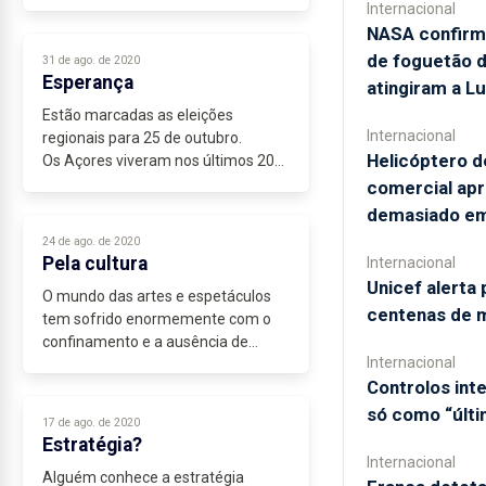
de trabalho não declarados, que há
Internacional
economia “informal”, ou seja, diz
NASA confirm
César que há economia paralela...
de foguetão 
31 de ago. de 2020
Esperança
atingiram a L
Estão marcadas as eleições
Internacional
regionais para 25 de outubro.
Helicóptero d
Os Açores viveram nos últimos 20
anos sob a égide de uma maioria
comercial ap
absoluta que não foi capaz de
demasiado em
cumprir com os açorianos as
24 de ago. de 2020
promessas de desenvolvimento...
Pela cultura
Internacional
Unicef alerta 
O mundo das artes e espetáculos
centenas de 
tem sofrido enormemente com o
confinamento e a ausência de
Internacional
eventos.
Controlos in
Músicos, técnicos de som,
profissionais da organização,
só como “últi
17 de ago. de 2020
montagem, encenação ou até
Estratégia?
divulgação de...
Internacional
Alguém conhece a estratégia