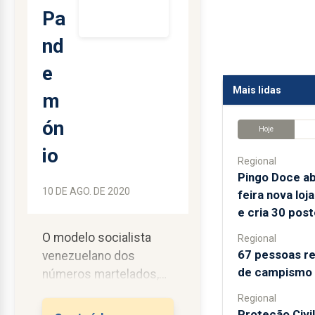
Pa
nd
e
Mais lidas
m
ón
Hoje
io
Regional
Pingo Doce ab
10 DE AGO. DE 2020
feira nova lo
e cria 30 post
O modelo socialista
Regional
67 pessoas re
venezuelano dos
de campismo n
números martelados,
das estatísticas
Regional
condicionadas e do
Proteção Civil