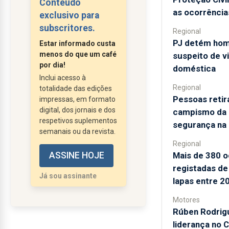
Conteúdo
retrato maquilhado da
as ocorrência
exclusivo para
realidade instalou-se no
subscritores.
Regional
regime vigente nos
PJ detém hom
Estar informado custa
Açores, com os
menos do que um café
suspeito de vi
habituais vícios onde
por dia!
doméstica
tudo é fantasiosamente
Inclui acesso à
Regional
totalidade das edições
apresentado como
Pessoas retir
impressas, em formato
conquista de políticas e
digital, dos jornais e dos
campismo da P
modelo de governação.
respetivos suplementos
segurança na 
Segundo os dados
semanais ou da revista.
fornecidos pelo
Regional
Mais de 380 o
ASSINE HOJE
governo regional, a
registadas de 
região conseguiu em
Já sou assinante
lapas entre 2
plena pandemia, com
tudo parado e o
Motores
turismo...
Rúben Rodrigu
liderança no 