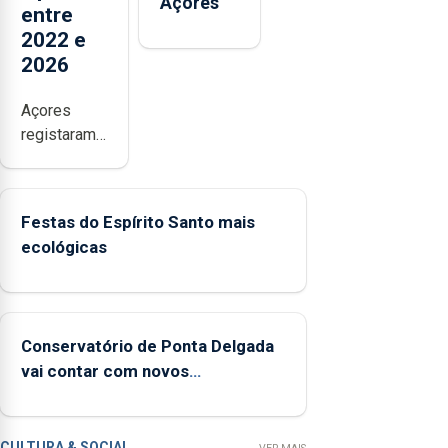
Açores
entre
2022 e
2026
Açores
registaram
mais de
380
ocorrências
Festas do Espírito Santo mais
e mais de
ecológicas
160
inspeções
relacionadas
com a
Conservatório de Ponta Delgada
apanha
vai contar com novos
ilegal de
instrumentos
lapas entre
2022 e
2026. A ilha
CULTURA & SOCIAL