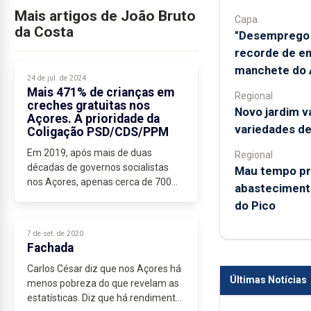
Mais artigos de João Bruto
Capa
da Costa
"Desemprego 
recorde de e
manchete do A
24 de jul. de 2024
Mais 471% de crianças em
Regional
creches gratuitas nos
Novo jardim v
Açores. A prioridade da
variedades de
Coligação PSD/CDS/PPM
Em 2019, após mais de duas
Regional
décadas de governos socialistas
Mau tempo pr
nos Açores, apenas cerca de 700
abastecimento
crianças estavam em creches
do Pico
gratuitas.
Em 2024, já são cerca de 4000 as
7 de set. de 2020
crianças açorianas que se
Fachada
encontram...
Carlos César diz que nos Açores há
Últimas Notícias
menos pobreza do que revelam as
estatísticas. Diz que há rendimentos