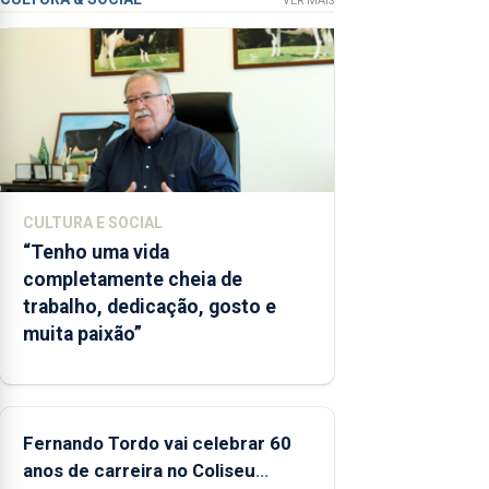
VER MAIS
das Flores
apresenta
um
“decréscimo
significativo”
da CPUE
entre 2022
e 2025
CULTURA E SOCIAL
“Tenho uma vida
completamente cheia de
trabalho, dedicação, gosto e
muita paixão”
Fernando Tordo vai celebrar 60
anos de carreira no Coliseu