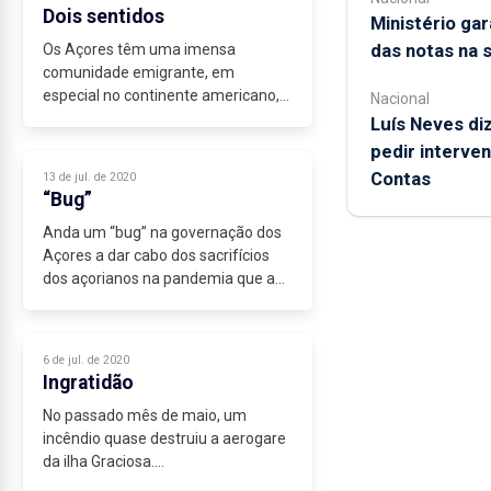
Neste verão atípico...
Dois sentidos
Ministério ga
das notas na 
Os Açores têm uma imensa
comunidade emigrante, em
especial no continente americano,
Nacional
cuja importância pode ser decisiva
Luís Neves diz
para o futuro económico e social da
pedir interve
região.
Contas
13 de jul. de 2020
Com o desaparecimento de
“Bug”
turistas...
Anda um “bug” na governação dos
Açores a dar cabo dos sacrifícios
dos açorianos na pandemia que a
todos afeta.
É um “bug” informático que faz
péssima publicidade a quem queira
6 de jul. de 2020
vir aos Açores e que,...
Ingratidão
No passado mês de maio, um
incêndio quase destruiu a aerogare
da ilha Graciosa.
Não fora a prontidão e o empenho