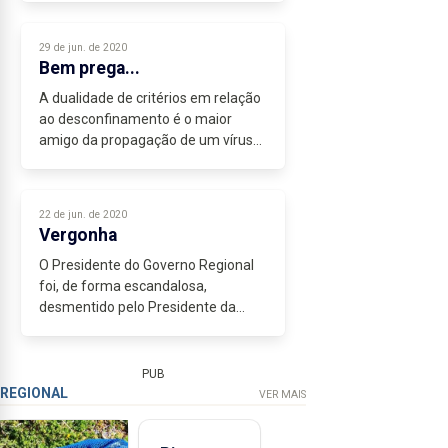
dos bombeiros a que se juntou a
dedicação de funcionários da SATA
29 de jun. de 2020
e as consequências...
Bem prega...
A dualidade de critérios em relação
ao desconfinamento é o maior
amigo da propagação de um vírus
que nos últimos meses tomou
conta das nossas vidas.
Se com medidas de confinamento e
22 de jun. de 2020
um mês de estado...
Vergonha
O Presidente do Governo Regional
foi, de forma escandalosa,
desmentido pelo Presidente da
Autoridade Nacional da Aviação Civil
(ANAC).
A informação passou quase
PUB
despercebida aos olhos da
REGIONAL
VER MAIS
comunicação...