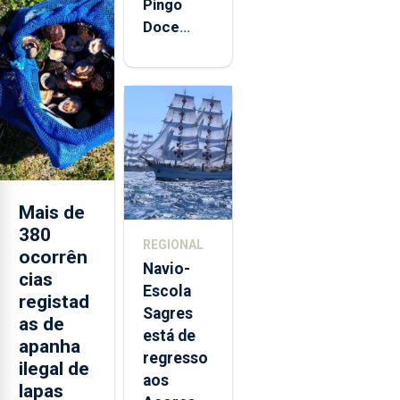
Pingo
Doce
abre esta
quinta-
feira nova
loja em
São
Sebastião
e cria 30
postos de
Mais de
trabalho
380
REGIONAL
ocorrên
Navio-
cias
Escola
registad
Sagres
as de
está de
apanha
regresso
ilegal de
aos
lapas