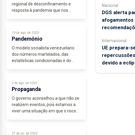
regional de desconfinamento e
Nacional
resposta à pandemia que nos
DGS alerta pa
atingiu?
afogamentos e
Assistimos, diariamente, à adoção
recomendaçõ
de medidas e respostas aos
10 de ago. de 2020
acontecimentos sem qualquer
Pandemónio
Internacional
previsão ou...
UE prepara-se
O modelo socialista venezuelano
dos números martelados, das
repercussões"
estatísticas condicionadas e do
devido a eclip
retrato maquilhado da realidade
instalou-se no regime vigente nos
Açores, com os habituais vícios
3 de ago. de 2020
onde tudo...
Propaganda
O governo aconselhou a que não se
realizem eventos, pois estamos a
viver uma situação em que o risco
de contágio aumenta sempre que
há aglomerados. Mas os socialistas
que governam os Açores
27 de jul. de 2020