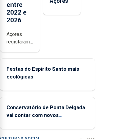
Açores
entre
2022 e
2026
Açores
registaram
mais de
380
ocorrências
Festas do Espírito Santo mais
e mais de
ecológicas
160
inspeções
relacionadas
com a
Conservatório de Ponta Delgada
apanha
vai contar com novos
ilegal de
instrumentos
lapas entre
2022 e
2026. A ilha
CULTURA & SOCIAL