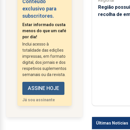
Regional
Conteúdo
importância pode ser
Região possui
exclusivo para
decisiva para o futuro
recolha de em
subscritores.
económico e social da
Estar informado custa
região.
menos do que um café
Com o
por dia!
desaparecimento de
Inclui acesso à
totalidade das edições
turistas e a falência do
impressas, em formato
único sector que
digital, dos jornais e dos
estava a impulsionar a
respetivos suplementos
economia açoriana, há
semanais ou da revista.
que criar condições
ASSINE HOJE
para dar à emigração
açoriana a importância
Já sou assinante
que merece e pedir que
ajudem a região a
reerguer-se de...
Últimas Notícias