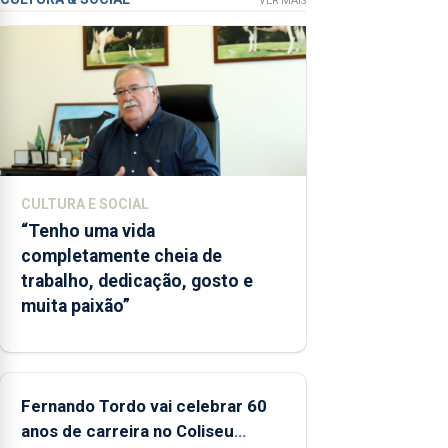
VER MAIS
das Flores
apresenta
um
“decréscimo
significativo”
da CPUE
entre 2022
e 2025
CULTURA E SOCIAL
“Tenho uma vida
completamente cheia de
trabalho, dedicação, gosto e
muita paixão”
Fernando Tordo vai celebrar 60
anos de carreira no Coliseu