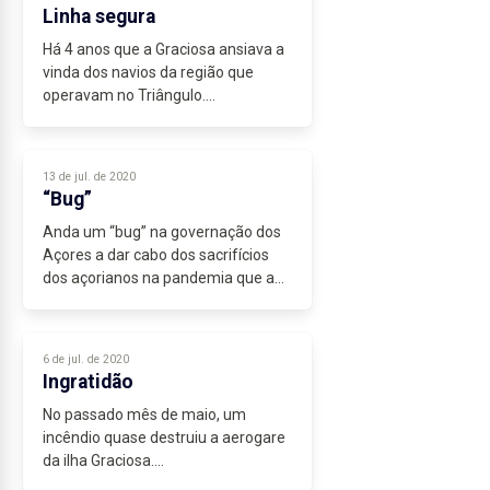
organizam...
Linha segura
Há 4 anos que a Graciosa ansiava a
vinda dos navios da região que
operavam no Triângulo.
E a ver pelos resultados também o
Triângulo ansiava pela ida destes
navios à Graciosa.
13 de jul. de 2020
Neste verão atípico...
“Bug”
Anda um “bug” na governação dos
Açores a dar cabo dos sacrifícios
dos açorianos na pandemia que a
todos afeta.
É um “bug” informático que faz
péssima publicidade a quem queira
6 de jul. de 2020
vir aos Açores e que,...
Ingratidão
No passado mês de maio, um
incêndio quase destruiu a aerogare
da ilha Graciosa.
Não fora a prontidão e o empenho