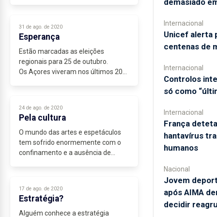
de trabalho não declarados, que há
demasiado em
economia “informal”, ou seja, diz
César que há economia paralela...
Internacional
31 de ago. de 2020
Unicef alerta 
Esperança
centenas de 
Estão marcadas as eleições
regionais para 25 de outubro.
Internacional
Os Açores viveram nos últimos 20
Controlos in
anos sob a égide de uma maioria
só como “últi
absoluta que não foi capaz de
cumprir com os açorianos as
24 de ago. de 2020
promessas de desenvolvimento...
Internacional
Pela cultura
França deteta
O mundo das artes e espetáculos
hantavírus tr
tem sofrido enormemente com o
humanos
confinamento e a ausência de
eventos.
Nacional
Músicos, técnicos de som,
Jovem deporta
profissionais da organização,
17 de ago. de 2020
após AIMA dem
montagem, encenação ou até
Estratégia?
divulgação de...
decidir reag
Alguém conhece a estratégia