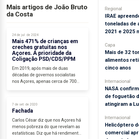
Mais artigos de João Bruto
Regional
da Costa
IRAE apreend
toneladas de 
2021 e 2025 
24 de jul. de 2024
Mais 471% de crianças em
Capa
creches gratuitas nos
Mais de 32 to
Açores. A prioridade da
Coligação PSD/CDS/PPM
alimentos ret
cinco anos
Em 2019, após mais de duas
décadas de governos socialistas
nos Açores, apenas cerca de 700
Internacional
crianças estavam em creches
NASA confirm
gratuitas.
de foguetão 
Em 2024, já são cerca de 4000 as
atingiram a L
7 de set. de 2020
crianças açorianas que se
Fachada
encontram...
Internacional
Carlos César diz que nos Açores há
Helicóptero d
menos pobreza do que revelam as
comercial ap
estatísticas. Diz que há rendimentos