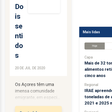
Do
is
se
Mais lidas
nti
do
Hoje
s
Capa
Mais de 32 to
20 DE JUL. DE 2020
alimentos ret
cinco anos
Os Açores têm uma
Regional
IRAE apreend
imensa comunidade
toneladas de 
emigrante, em especial
2021 e 2025 
no continente
americano, cuja