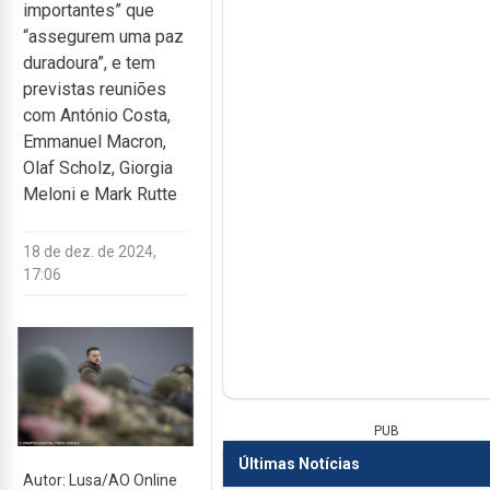
importantes” que
“assegurem uma paz
duradoura”, e tem
previstas reuniões
com António Costa,
Emmanuel Macron,
Olaf Scholz, Giorgia
Meloni e Mark Rutte
18 de dez. de 2024,
17:06
PUB
Últimas Notícias
Autor: Lusa/AO Online