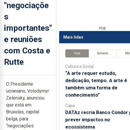
"negociaçõe
s
importantes"
PUB
e reuniões
Mais lidas
com Costa e
Hoje
Semana
Mê
Rutte
Cultura e Social
“A arte requer estudo,
dedicação, tempo. A arte é
O Presidente
também uma forma de
ucraniano, Volodymyr
conhecimento”
Zelensky, anunciou
que está em
Capa
Bruxelas, capital
DATAz recria Banco Condor 
belga, para
prever impactos no
“negociações
ecossistema