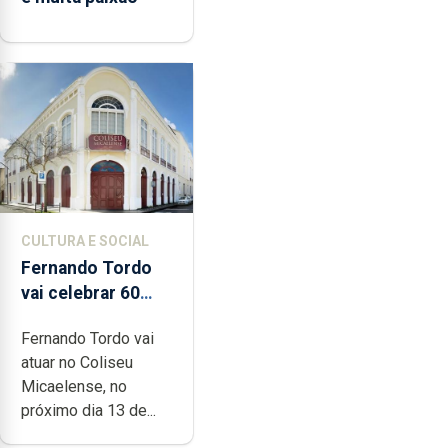
CULTURA E SOCIAL
Fernando Tordo
vai celebrar 60
anos de carreira
Fernando Tordo vai
no Coliseu
atuar no Coliseu
Micaelense
Micaelense, no
próximo dia 13 de...