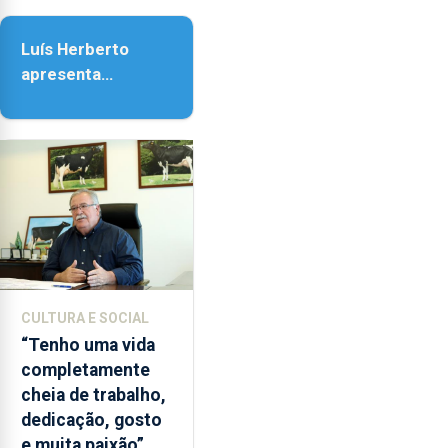
as
Assunção
18h00.
Luís Herberto
apresenta
‘Lugares da
Paisagem’
CULTURA E SOCIAL
“Tenho uma vida
completamente
cheia de trabalho,
dedicação, gosto
e muita paixão”