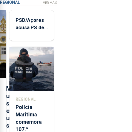
REGIONAL
VER MAIS
PSD/Açores
acusa PS de
"posição
contraditória"
sobre
evolução
turística
M
u
REGIONAL
s
Polícia
e
Marítima
u
comemora
s
107.º