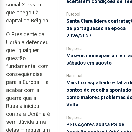
aceitarem condições de Te
social X assim
que chegou à
Futebol
capital da Bélgica.
Santa Clara lidera contrata
de portugueses na época
O Presidente da
2026/2027
Ucrânia defendeu
Regional
que “qualquer
Museus municipais abrem a
questão
sábados em agosto
fundamental com
consequências
Nacional
para a Europa – e
Mais lixo espalhado e falta d
acabar com a
pontos de recolha apontado
como maiores problemas d
guerra que a
Volta
Rússia iniciou
contra a Ucrânia é
Regional
sem dúvida uma
PSD/Açores acusa PS de
delas – requer um
"posição contraditória" sobr