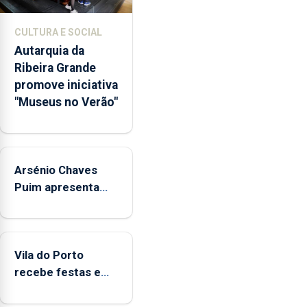
núcleos
museológicos
CULTURA E SOCIAL
integrados
Autarquia da
na
Ribeira Grande
Rede
promove iniciativa
Municipal
"Museus no Verão"
de
Museus
aos
sábados
Arsénio Chaves
durante
o
Puim apresenta
mês
obras na Biblioteca
de
de Vila do Porto
agosto,
entre
Vila do Porto
as
recebe festas em
14h00
honra de Nossa
e
Senhora da