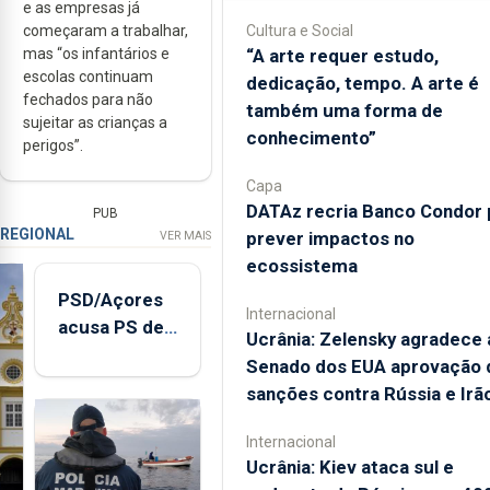
e as empresas já
começaram a trabalhar,
Cultura e Social
mas “os infantários e
“A arte requer estudo,
escolas continuam
dedicação, tempo. A arte é
fechados para não
também uma forma de
sujeitar as crianças a
conhecimento”
perigos”.
Capa
DATAz recria Banco Condor 
PUB
REGIONAL
prever impactos no
VER MAIS
ecossistema
PSD/Açores
Internacional
acusa PS de
Ucrânia: Zelensky agradece 
"posição
Senado dos EUA aprovação 
contraditória"
sanções contra Rússia e Irã
sobre
evolução
Internacional
turística
Ucrânia: Kiev ataca sul e