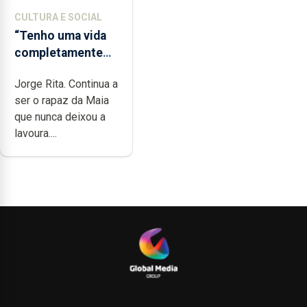
CULTURA E SOCIAL
“Tenho uma vida
completamente
cheia de trabalho,
Jorge Rita. Continua a
dedicação, gosto
ser o rapaz da Maia
e muita paixão”
que nunca deixou a
lavoura....