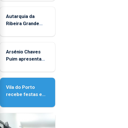
durante
o
mês
Autarquia da
de
Ribeira Grande
agosto,
promove iniciativa
entre
"Museus no Verão"
as
14h00
Arsénio Chaves
e
Puim apresenta
as
obras na Biblioteca
18h00.
de Vila do Porto
Vila do Porto
recebe festas em
honra de Nossa
Senhora da
Assunção