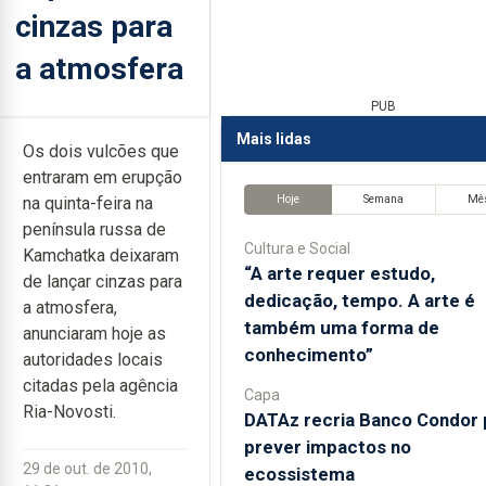
cinzas para
a atmosfera
PUB
Mais lidas
Os dois vulcões que
entraram em erupção
Hoje
Semana
Mê
na quinta-feira na
península russa de
Cultura e Social
Kamchatka deixaram
“A arte requer estudo,
de lançar cinzas para
dedicação, tempo. A arte é
a atmosfera,
também uma forma de
anunciaram hoje as
conhecimento”
autoridades locais
citadas pela agência
Capa
Ria-Novosti.
DATAz recria Banco Condor 
prever impactos no
29 de out. de 2010,
ecossistema