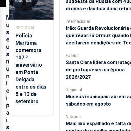
sudoeste da Rússia com 40
drones e danifica duas refin
M
Internacional
u
Irão: Guarda Revolucionária 
REGIONAL
s
que reabrirá Ormuz quando
Polícia
e
aceitarem condições de Te
Marítima
u
comemora
s
Futebol
107.º
m
Santa Clara lidera contrata
aniversário
u
de portugueses na época
em Ponta
n
2026/2027
Delgada
i
entre os dias
c
Regional
5 e 13 de
Museus municipais abrem a
i
setembro
sábados em agosto
p
a
Nacional
i
Mais lixo espalhado e falta d
s
pontos de recolha apontado