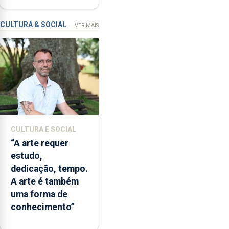
missão na Roménia
Verão”,
que
CULTURA & SOCIAL
VER MAIS
garante
a
abertura
dos
museus
e
núcleos
museológicos
CULTURA E SOCIAL
integrados
“A arte requer
na
estudo,
Rede
dedicação, tempo.
Municipal
A arte é também
de
uma forma de
Museus
conhecimento”
aos
sábados