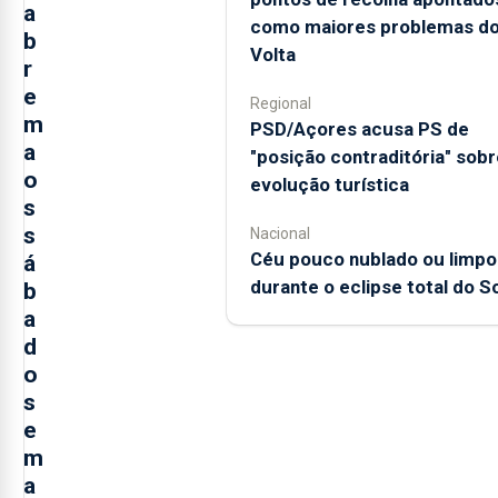
a
como maiores problemas d
b
Volta
r
e
Regional
m
PSD/Açores acusa PS de
a
"posição contraditória" sobr
o
evolução turística
s
s
Nacional
Céu pouco nublado ou limpo
á
durante o eclipse total do So
b
a
d
o
s
e
m
a