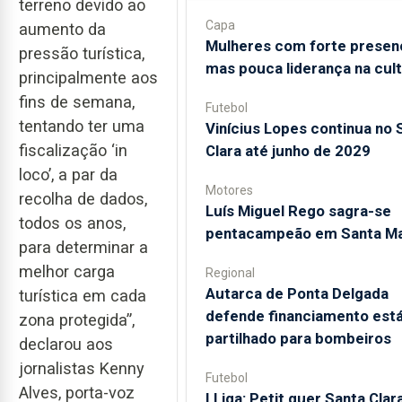
terreno devido ao
Capa
aumento da
Mulheres com forte presen
pressão turística,
mas pouca liderança na cul
principalmente aos
fins de semana,
Futebol
tentando ter uma
Vinícius Lopes continua no 
fiscalização ‘in
Clara até junho de 2029
loco’, a par da
Motores
recolha de dados,
Luís Miguel Rego sagra-se
todos os anos,
pentacampeão em Santa Ma
para determinar a
melhor carga
Regional
Autarca de Ponta Delgada
turística em cada
defende financiamento está
zona protegida”,
partilhado para bombeiros
declarou aos
jornalistas Kenny
Futebol
Alves, porta-voz
I Liga: Petit quer Santa Clar