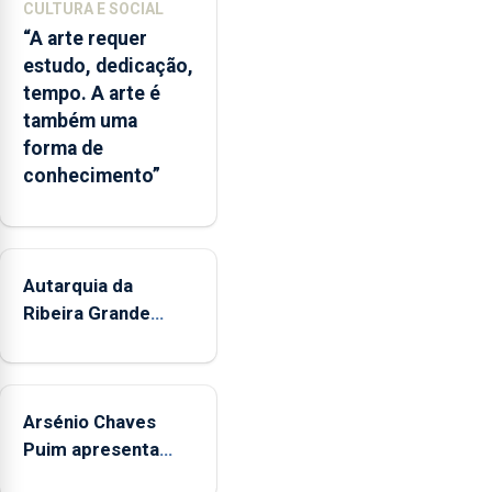
partilhadas
CULTURA E SOCIAL
entre
“A arte requer
o
estudo, dedicação,
Governo
tempo. A arte é
Regional
também uma
e
forma de
os
conhecimento”
municípios.
Autarquia da
Ribeira Grande
promove iniciativa
"Museus no Verão"
Arsénio Chaves
Puim apresenta
obras na Biblioteca