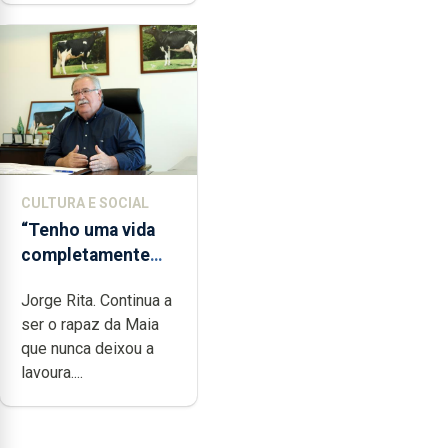
CULTURA E SOCIAL
“Tenho uma vida
completamente
cheia de trabalho,
Jorge Rita. Continua a
dedicação, gosto e
ser o rapaz da Maia
muita paixão”
que nunca deixou a
lavoura....