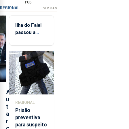
PUB
REGIONAL
VER MAIS
Ilha do Faial
passou a
integrar rede
de
monitorização
de infrassons
dos Açores
A
u
REGIONAL
t
Prisão
a
preventiva
r
para suspeito
c