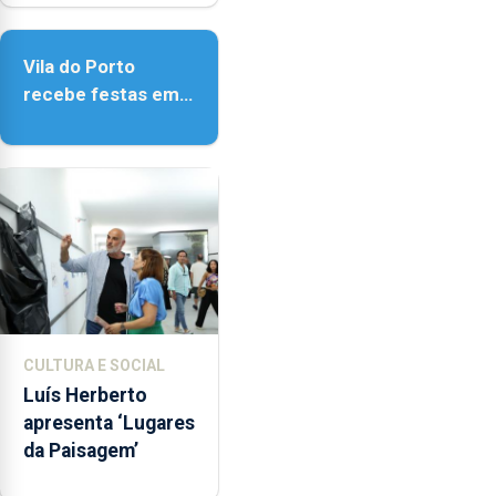
de Vila do Porto
Vila do Porto
recebe festas em
honra de Nossa
Senhora da
Assunção
CULTURA E SOCIAL
Luís Herberto
apresenta ‘Lugares
da Paisagem’