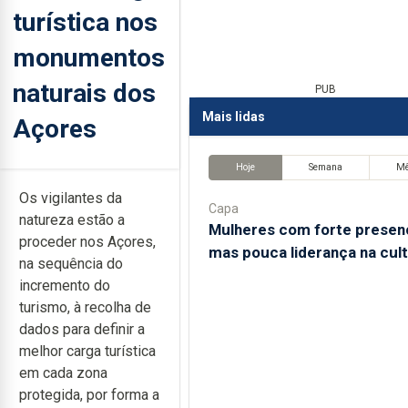
turística nos
monumentos
naturais dos
PUB
Mais lidas
Açores
Hoje
Semana
M
Os vigilantes da
Capa
natureza estão a
Mulheres com forte presen
proceder nos Açores,
mas pouca liderança na cul
na sequência do
incremento do
turismo, à recolha de
dados para definir a
melhor carga turística
em cada zona
protegida, por forma a