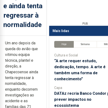
e ainda tenta
regressar à
normalidade
PUB
Mais lidas
Um ano depois da
Hoje
Semana
Mê
queda do avião que
vitimou equipa
Cultura e Social
técnica, plantel e
“A arte requer estudo,
direção, a
dedicação, tempo. A arte é
Chapecoense ainda
também uma forma de
tenta regressar à
conhecimento”
normalidade,
Capa
enquanto decorrem
DATAz recria Banco Condor 
investigações ao
prever impactos no
acidente e as
ecossistema
famílias das 71