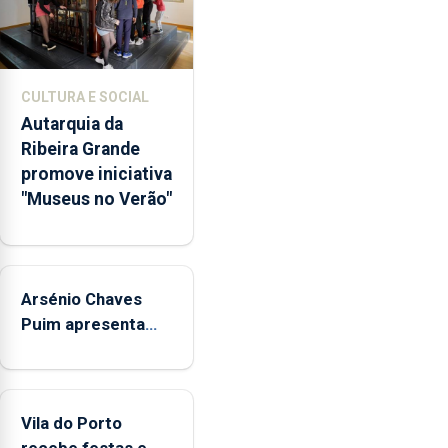
museus
e
núcleos
museológicos
CULTURA E SOCIAL
integrados
Autarquia da
na
Ribeira Grande
Rede
promove iniciativa
Municipal
"Museus no Verão"
de
Museus
aos
sábados
Arsénio Chaves
durante
o
Puim apresenta
mês
obras na Biblioteca
de
de Vila do Porto
agosto,
entre
Vila do Porto
as