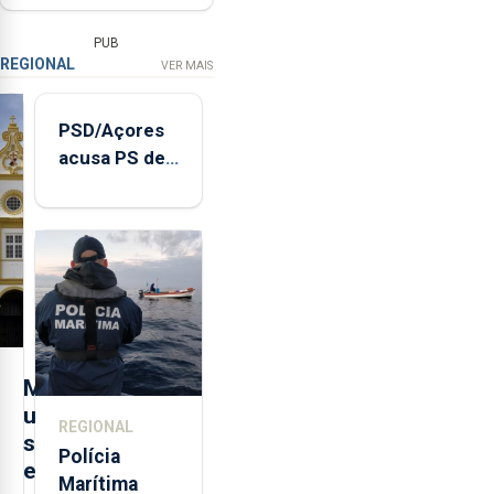
PUB
REGIONAL
VER MAIS
PSD/Açores
acusa PS de
"posição
contraditória"
sobre
evolução
turística
M
u
REGIONAL
s
Polícia
e
Marítima