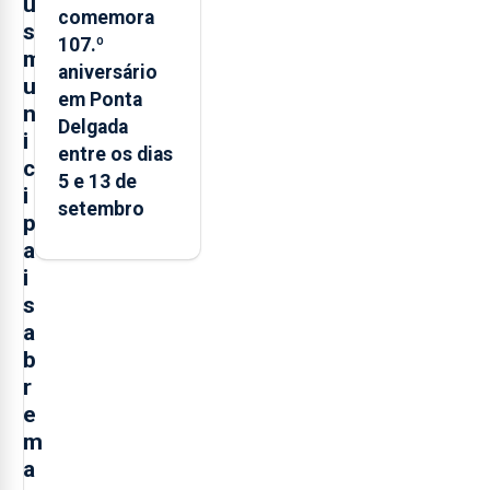
u
comemora
s
107.º
m
aniversário
u
em Ponta
n
Delgada
i
entre os dias
c
5 e 13 de
i
setembro
p
a
i
s
a
b
r
e
m
a