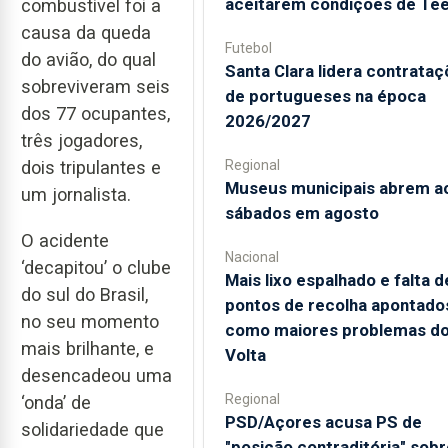
aceitarem condições de Te
combustível foi a
causa da queda
Futebol
do avião, do qual
Santa Clara lidera contrata
sobreviveram seis
de portugueses na época
dos 77 ocupantes,
2026/2027
três jogadores,
dois tripulantes e
Regional
Museus municipais abrem a
um jornalista.
sábados em agosto
O acidente
Nacional
‘decapitou’ o clube
Mais lixo espalhado e falta d
do sul do Brasil,
pontos de recolha apontado
no seu momento
como maiores problemas d
mais brilhante, e
Volta
desencadeou uma
Regional
‘onda’ de
PSD/Açores acusa PS de
solidariedade que
"posição contraditória" sobr