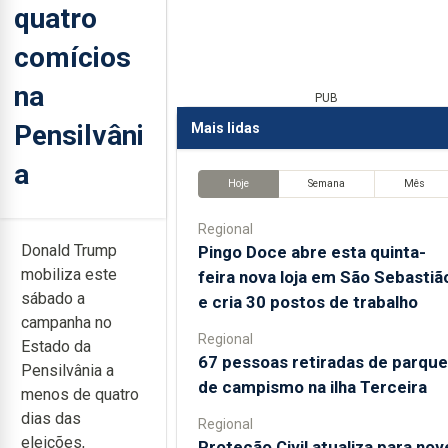
quatro
comícios
na
PUB
Pensilvâni
Mais lidas
a
Hoje
Semana
Mês
Regional
Donald Trump
Pingo Doce abre esta quinta-
mobiliza este
feira nova loja em São Sebastiã
sábado a
e cria 30 postos de trabalho
campanha no
Regional
Estado da
67 pessoas retiradas de parque
Pensilvânia a
de campismo na ilha Terceira
menos de quatro
dias das
Regional
eleições,
Proteção Civil atualiza para nov