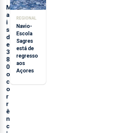
postos de
M
trabalho
a
REGIONAL
i
Navio-
s
Escola
d
Sagres
e
está de
3
regresso
8
aos
0
Açores
o
c
o
r
r
ê
n
c