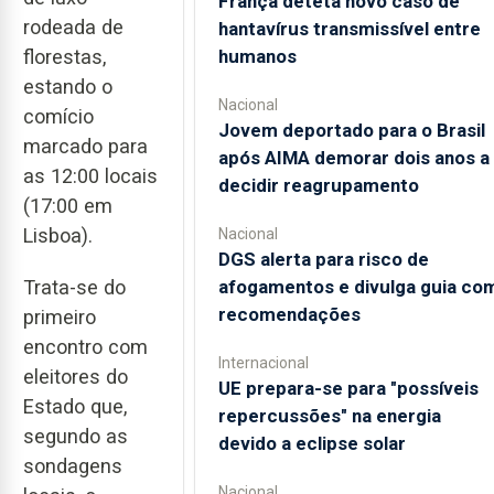
França deteta novo caso de
rodeada de
hantavírus transmissível entre
humanos
florestas,
estando o
Nacional
comício
Jovem deportado para o Brasil
marcado para
após AIMA demorar dois anos a
as 12:00 locais
decidir reagrupamento
(17:00 em
Lisboa).
Nacional
DGS alerta para risco de
afogamentos e divulga guia co
Trata-se do
recomendações
primeiro
encontro com
Internacional
eleitores do
UE prepara-se para "possíveis
Estado que,
repercussões" na energia
segundo as
devido a eclipse solar
sondagens
Nacional