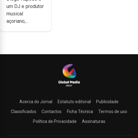
noção do quão
um DJ e produtor
difícil é
musical
produzir uma
açoriano,...
música”
Acerca do Jornal
Estatuto editorial
Publicidade
Classificados
Contactos
Ficha Técnica
Termos de uso
Política de Privacidade
Assinaturas