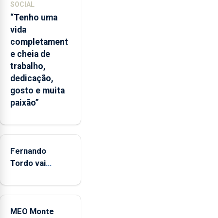
das
SOCIAL
Flores
“Tenho uma
apresenta
vida
um
completament
“decréscimo
e cheia de
significativo”
trabalho,
da
dedicação,
CPUE
gosto e muita
entre
paixão”
2022
e
2025
Fernando
Tordo vai
celebrar 60
anos de
carreira no
MEO Monte
Coliseu