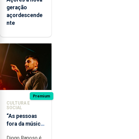
geração
açordescende
nte
Premium
CULTURA E
SOCIAL
“As pessoas
fora da música
não têm a
Diogo Raposo é