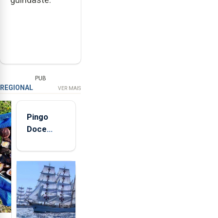
PUB
REGIONAL
VER MAIS
Pingo
Doce
abre esta
quinta-
feira nova
loja em
São
Sebastião
e cria 30