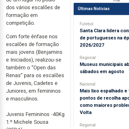
PUB
dos vários escalões de
Últimas Notícias
formação em
competição.
Futebol
Santa Clara lidera co
Com forte ênfase nos
de portugueses na é
escalões de formação
2026/2027
mais jovens (Benjamins
Regional
e Iniciados), realizou-se
Museus municipais a
também o “Open das
sábados em agosto
Renas” para os escalões
de Juvenis, Cadetes e
Nacional
Mais lixo espalhado e 
Juniores, em femininos
pontos de recolha ap
e masculinos.
como maiores proble
Volta
Juvenis Femininos -40Kg
1.º Michele Sousa
Regional