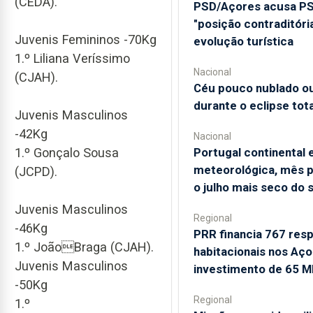
(CEDA).
PSD/Açores acusa PS
"posição contraditóri
Juvenis Femininos -70Kg
evolução turística
1.º Liliana Veríssimo
Nacional
(CJAH).
Céu pouco nublado ou
durante o eclipse tota
Juvenis Masculinos
-42Kg
Nacional
Portugal continental
1.º Gonçalo Sousa
meteorológica, mês p
(JCPD).
o julho mais seco do 
Juvenis Masculinos
Regional
-46Kg
PRR financia 767 res
1.º JoãoBraga (CJAH).
habitacionais nos Aç
Juvenis Masculinos
investimento de 65 M
-50Kg
Regional
1.º