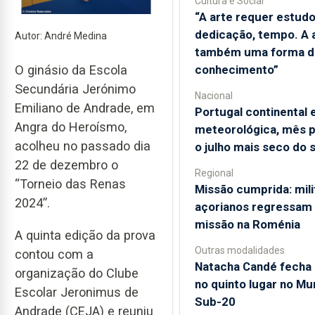
Cultura e Social
“A arte requer estudo
dedicação, tempo. A 
Autor: André Medina
também uma forma d
conhecimento”
O ginásio da Escola
Secundária Jerónimo
Nacional
Emiliano de Andrade, em
Portugal continental
Angra do Heroísmo,
meteorológica, mês p
acolheu no passado dia
o julho mais seco do 
22 de dezembro o
Regional
“Torneio das Renas
Missão cumprida: mili
2024”.
açorianos regressam
missão na Roménia
A quinta edição da prova
Outras modalidades
contou com a
Natacha Candé fecha 
organização do Clube
no quinto lugar no Mu
Escolar Jeronimus de
Sub-20
Andrade (CEJA) e reuniu