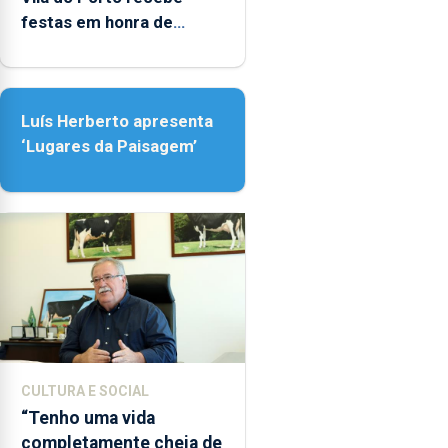
as
festas em honra de
14h00
Nossa Senhora da
e
Assunção
as
18h00.
Luís Herberto apresenta
‘Lugares da Paisagem’
CULTURA E SOCIAL
“Tenho uma vida
completamente cheia de