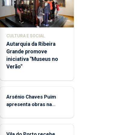
dos
museus
e
núcleos
museológicos
CULTURA E SOCIAL
integrados
Autarquia da Ribeira
na
Grande promove
Rede
iniciativa "Museus no
Municipal
Verão"
de
Museus
aos
sábados
Arsénio Chaves Puim
durante
o
apresenta obras na
mês
Biblioteca de Vila do
de
Porto
agosto,
entre
Vila do Porto recebe