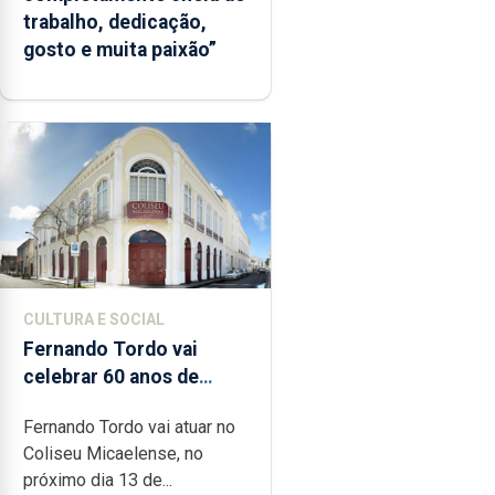
trabalho, dedicação,
gosto e muita paixão”
CULTURA E SOCIAL
Fernando Tordo vai
celebrar 60 anos de
carreira no Coliseu
Fernando Tordo vai atuar no
Micaelense
Coliseu Micaelense, no
próximo dia 13 de...