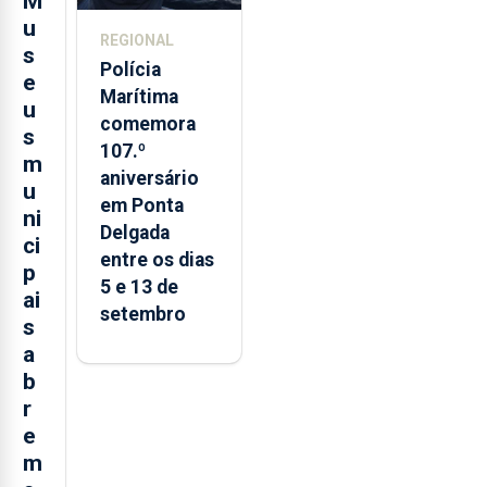
M
u
REGIONAL
s
Polícia
e
Marítima
u
comemora
s
107.º
m
aniversário
u
em Ponta
ni
Delgada
ci
entre os dias
p
5 e 13 de
ai
setembro
s
a
b
r
e
m