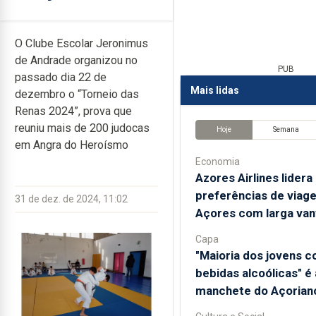
O Clube Escolar Jeronimus
de Andrade organizou no
PUB
passado dia 22 de
Mais lidas
dezembro o “Torneio das
Renas 2024”, prova que
reuniu mais de 200 judocas
Hoje
Semana
em Angra do Heroísmo
Economia
Azores Airlines lidera
preferências de viag
31 de dez. de 2024, 11:02
Açores com larga va
Capa
"Maioria dos jovens 
bebidas alcoólicas" é 
manchete do Açoriano