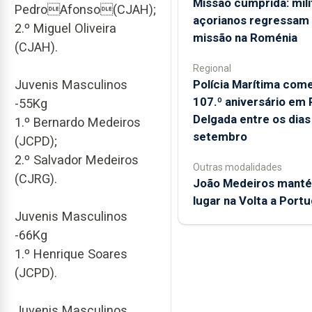
Missão cumprida: mili
PedroAfonso(CJAH);
açorianos regressam
2.º Miguel Oliveira
missão na Roménia
(CJAH).
Regional
Polícia Marítima co
Juvenis Masculinos
107.º aniversário em 
-55Kg
Delgada entre os dias
1.º Bernardo Medeiros
setembro
(JCPD);
2.º Salvador Medeiros
Outras modalidades
(CJRG).
João Medeiros manté
lugar na Volta a Portu
Juvenis Masculinos
-66Kg
1.º Henrique Soares
(JCPD).
Juvenis Masculinos