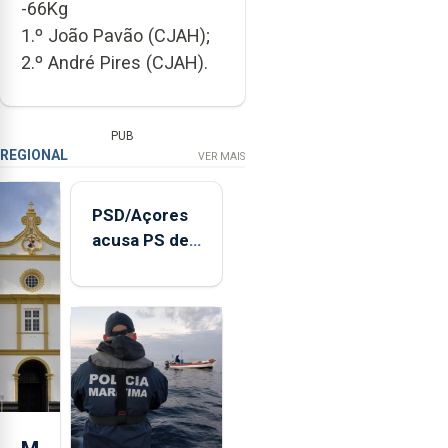
-66Kg
1.º João Pavão (CJAH);
2.º André Pires (CJAH).
PUB
REGIONAL
VER MAIS
PSD/Açores
acusa PS de
"posição
contraditória"
sobre
evolução
turística