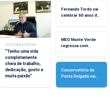
Fernando Tordo vai
celebrar 60 anos de
carreira no Coliseu
Micaelense
MEO Monte Verde
CULTURA E SOCIAL
regressa com
“Tenho uma vida
reforço da
completamente
acessibilidade
cheia de trabalho,
dedicação, gosto e
Conservatório de
muita paixão”
Ponta Delgada vai
contar com novos
instrumentos