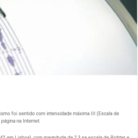
smo foi sentido com intensidade máxima III (Escala de
página na Internet.
:42 em Lisboa), com magnitude de 2,3 na escala de Richter e