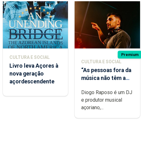
Premium
CULTURA E SOCIAL
CULTURA E SOCIAL
Livro leva Açores à
“As pessoas fora da
nova geração
música não têm a
açordescendente
noção do quão
Diogo Raposo é um DJ
difícil é produzir
e produtor musical
uma música”
açoriano,...