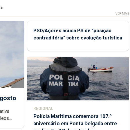
UB
VER MAIS
PSD/Açores acusa PS de "posição
contraditória" sobre evolução turística
agosto
REGIONAL
ativa
Polícia Marítima comemora 107.º
cleos
aniversário em Ponta Delgada entre
 sábados