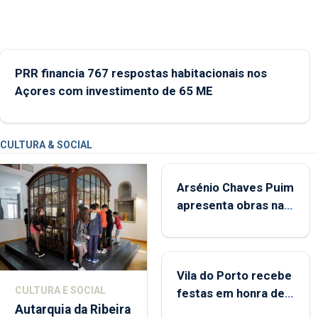
durante o mês de agosto, entre as 14h00 e as 18h00.
PRR financia 767 respostas habitacionais nos
Açores com investimento de 65 ME
CULTURA & SOCIAL
Arsénio Chaves Puim
apresenta obras na
Biblioteca de Vila do
Porto
Vila do Porto recebe
CULTURA E SOCIAL
festas em honra de
Autarquia da Ribeira
Nossa Senhora da