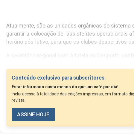
BE/Açores alerta para recurso a
funcionários das escolas para instalações
desportivas
Atualmente, são as unidades orgânicas do sistema educativo regional que são responsáveis por
Assistentes operacionais das escolas
garantir a colocação de assistentes operacionais afetos ao trabalho nos pavilhões desportivos, em
queixam-se do trabalho nos pavilhões
desportivos
horário pós-letivo, para que os clubes desp
Conteúdo exclusivo para subscritores.
Estar informado custa menos do que um café por dia!
Inclui acesso à totalidade das edições impressas, em formato dig
revista.
ASSINE HOJE