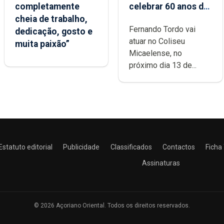
completamente
celebrar 60 anos de
cheia de trabalho,
carreira no Coliseu
Fernando Tordo vai
dedicação, gosto e
Micaelense
atuar no Coliseu
muita paixão”
Micaelense, no
próximo dia 13 de...
Estatuto editorial
Publicidade
Classificados
Contactos
Ficha
Assinaturas
© 2026 Açoriano Oriental. Todos os direitos reservados.