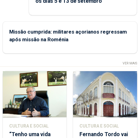
os dias 5 e 13 de setembro
Missão cumprida: militares açorianos regressam
após missão na Roménia
VER MAIS
CULTURA E SOCIAL
CULTURA E SOCIAL
“Tenho uma vida
Fernando Tordo vai