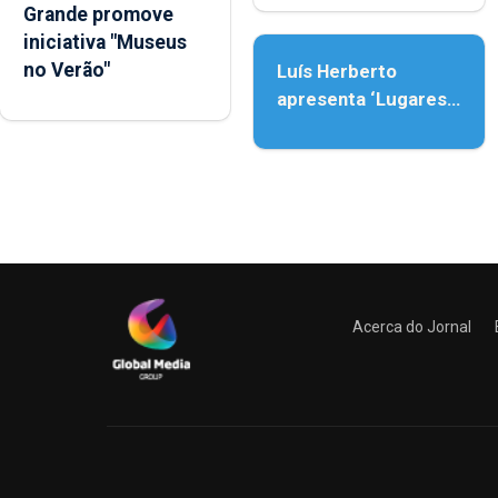
Grande promove
Assunção
iniciativa "Museus
no Verão"
Luís Herberto
apresenta ‘Lugares
da Paisagem’
Acerca do Jornal