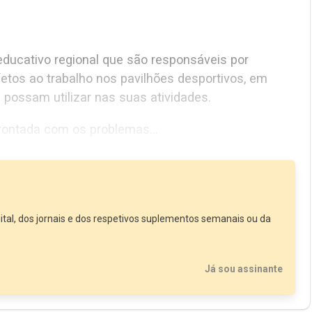
ortivos os possam utilizar nas suas atividades.
A secretária regional com a tutela do Desporto, confrontada com os problemas...
ital, dos jornais e dos respetivos suplementos semanais ou da
Já sou assinante