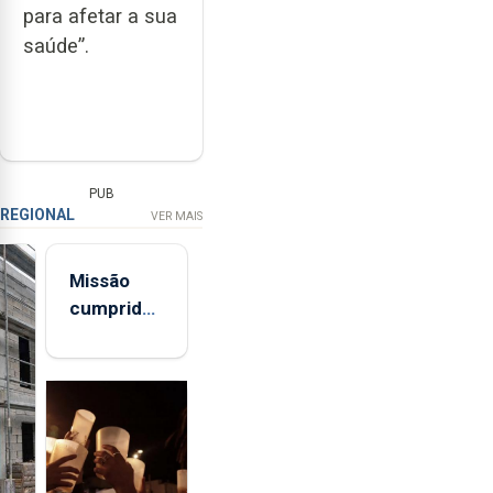
para afetar a sua
saúde”.
PUB
REGIONAL
VER MAIS
Missão
cumprida:
militares
açorianos
regressam
após
missão na
Roménia