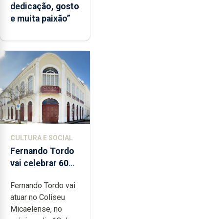
dedicação, gosto
e muita paixão”
CULTURA E SOCIAL
Fernando Tordo
vai celebrar 60
anos de carreira
Fernando Tordo vai
no Coliseu
atuar no Coliseu
Micaelense
Micaelense, no