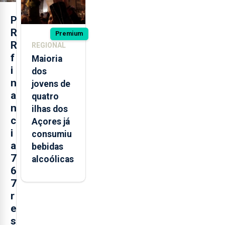
P
R
Premium
R
REGIONAL
f
Maioria
i
dos
n
jovens de
a
quatro
n
ilhas dos
c
Açores já
i
consumiu
a
bebidas
7
alcoólicas
6
7
r
e
s