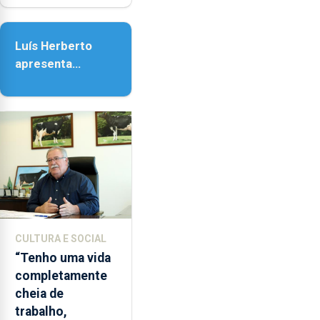
Senhora da
Assunção
Luís Herberto
apresenta
‘Lugares da
Paisagem’
CULTURA E SOCIAL
“Tenho uma vida
completamente
cheia de
trabalho,