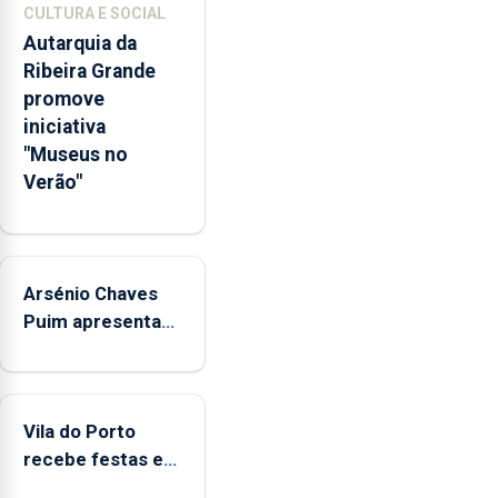
CULTURA E SOCIAL
respostas
Autarquia da
habitacionais,
Ribeira Grande
anunciou
promove
o
iniciativa
Governo
"Museus no
Regional.
Verão"
Arsénio Chaves
Puim apresenta
obras na
Biblioteca de Vila
do Porto
Vila do Porto
recebe festas em
honra de Nossa