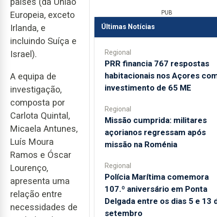
países (da União
PUB
Europeia, exceto
Irlanda, e
Últimas Notícias
incluindo Suíça e
Regional
Israel).
PRR financia 767 respostas
habitacionais nos Açores co
A equipa de
investimento de 65 ME
investigação,
composta por
Regional
Carlota Quintal,
Missão cumprida: militares
Micaela Antunes,
açorianos regressam após
Luís Moura
missão na Roménia
Ramos e Óscar
Regional
Lourenço,
Polícia Marítima comemora
apresenta uma
107.º aniversário em Ponta
relação entre
Delgada entre os dias 5 e 13 
necessidades de
setembro