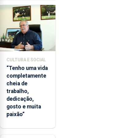
ilegal
de
lapas
entre
2022
e
2026.
A
CULTURA E SOCIAL
ilha
“Tenho uma vida
das
completamente
Flores
cheia de
apresenta
trabalho,
um
dedicação,
“decréscimo
gosto e muita
significativo”
paixão”
da
CPUE
entre
2022