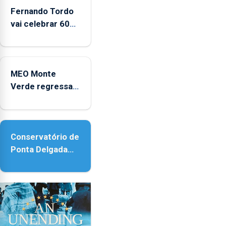
e
Fernando Tordo
2025
vai celebrar 60
anos de carreira
no Coliseu
Micaelense
MEO Monte
Verde regressa
com reforço da
acessibilidade
Conservatório de
Ponta Delgada
vai contar com
novos
instrumentos