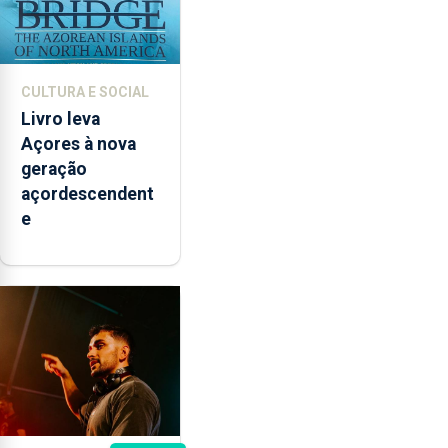
CULTURA E SOCIAL
Livro leva
Açores à nova
geração
açordescendent
e