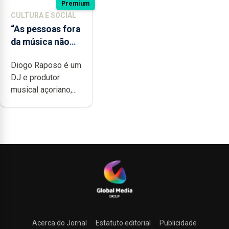
Premium
CULTURA E SOCIAL
“As pessoas fora
da música não
têm a noção do
Diogo Raposo é um
quão difícil é
DJ e produtor
produzir uma
musical açoriano,...
música”
Acerca do Jornal
Estatuto editorial
Publicidade