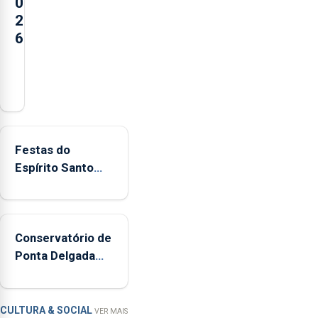
0
2
6
Açores
registaram
mais
de
380
Festas do
ocorrências
Espírito Santo
e
mais ecológicas
mais
de
160
Conservatório de
inspeções
Ponta Delgada
relacionadas
vai contar com
com
novos
a
instrumentos
apanha
CULTURA & SOCIAL
VER MAIS