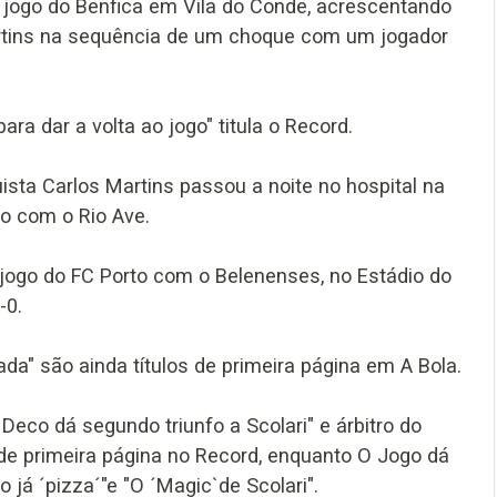
 jogo do Benfica em Vila do Conde, acrescentando
artins na sequência de um choque com um jogador
a dar a volta ao jogo" titula o Record.
sta Carlos Martins passou a noite no hospital na
o com o Rio Ave.
ogo do FC Porto com o Belenenses, no Estádio do
-0.
da" são ainda títulos de primeira página em A Bola.
eco dá segundo triunfo a Scolari" e árbitro do
s de primeira página no Record, enquanto O Jogo dá
 já ´pizza´"e "O ´Magic`de Scolari".