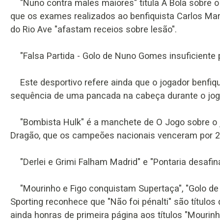
"Nuno contra males maiores" titula A Bola sobre o
que os exames realizados ao benfiquista Carlos M
do Rio Ave "afastam receios sobre lesão".
"Falsa Partida - Golo de Nuno Gomes insuficiente par
Este desportivo refere ainda que o jogador benfiqui
sequência de uma pancada na cabeça durante o jog
"Bombista Hulk" é a manchete de O Jogo sobre o j
Dragão, que os campeões nacionais venceram por 2
"Derlei e Grimi Falham Madrid" e "Pontaria desafina
"Mourinho e Figo conquistam Supertaça", "Golo de D
Sporting reconhece que "Não foi pénalti" são título
ainda honras de primeira página aos títulos "Mourinho