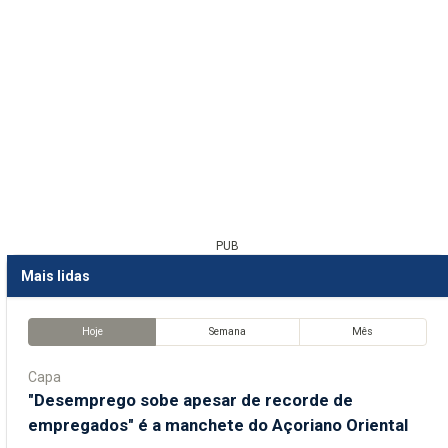
PUB
Mais lidas
Hoje
Semana
Mês
Capa
"Desemprego sobe apesar de recorde de
empregados" é a manchete do Açoriano Oriental