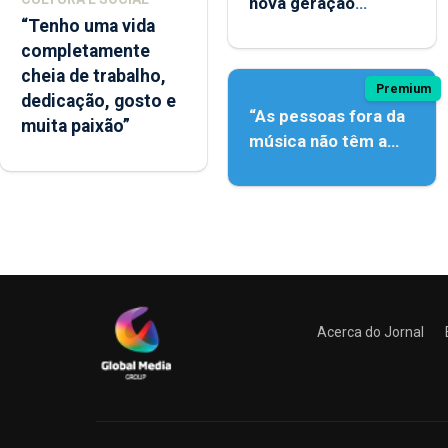
nova geração
“Tenho uma vida
açordescendente
completamente
cheia de trabalho,
Premium
dedicação, gosto e
“As pessoas fora da
muita paixão”
música não têm a
noção do quão difícil
é produzir uma
música”
Acerca do Jornal