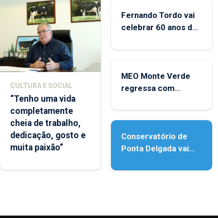
Fernando Tordo vai
celebrar 60 anos de
carreira no Coliseu
Micaelense
MEO Monte Verde
CULTURA E SOCIAL
regressa com
“Tenho uma vida
reforço da
completamente
acessibilidade
cheia de trabalho,
dedicação, gosto e
Conservatório de
muita paixão”
Ponta Delgada vai
contar com novos
instrumentos