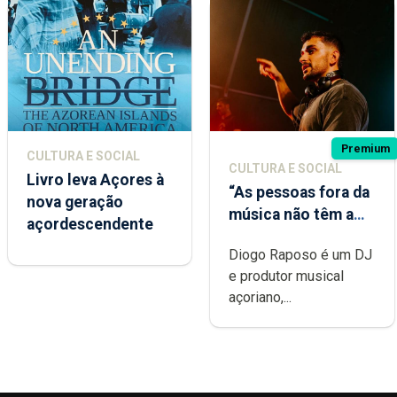
Premium
CULTURA E SOCIAL
CULTURA E SOCIAL
Livro leva Açores à
“As pessoas fora da
nova geração
música não têm a
açordescendente
noção do quão
Diogo Raposo é um DJ
difícil é produzir
e produtor musical
uma música”
açoriano,...