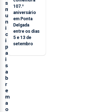
s
107.º
m
aniversário
u
em Ponta
n
Delgada
i
entre os dias
c
5 e 13 de
i
setembro
p
a
i
s
a
b
r
e
m
a
o