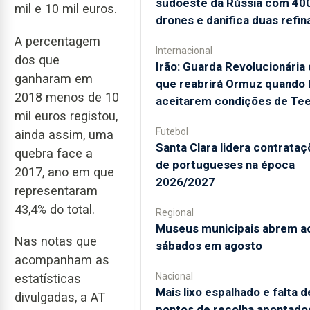
sudoeste da Rússia com 40
mil e 10 mil euros.
drones e danifica duas refin
A percentagem
Internacional
dos que
Irão: Guarda Revolucionária 
ganharam em
que reabrirá Ormuz quando
2018 menos de 10
aceitarem condições de Te
mil euros registou,
Futebol
ainda assim, uma
Santa Clara lidera contrata
quebra face a
de portugueses na época
2017, ano em que
2026/2027
representaram
43,4% do total.
Regional
Museus municipais abrem a
Nas notas que
sábados em agosto
acompanham as
Nacional
estatísticas
Mais lixo espalhado e falta d
divulgadas, a AT
pontos de recolha apontado