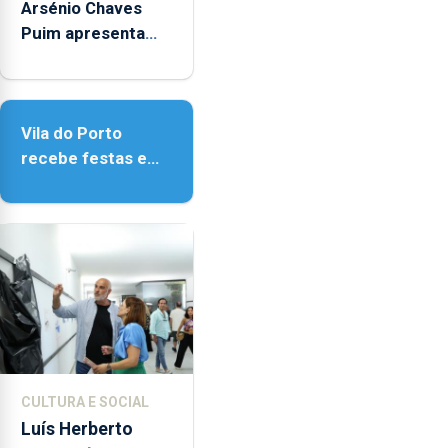
14h00
Arsénio Chaves
e
Puim apresenta
as
obras na Biblioteca
18h00.
de Vila do Porto
Vila do Porto
recebe festas em
honra de Nossa
Senhora da
Assunção
CULTURA E SOCIAL
Luís Herberto