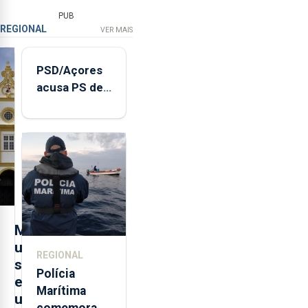
PUB
REGIONAL
VER MAIS
PSD/Açores
acusa PS de
"posição
contraditória"
sobre
evolução
turística
M
u
REGIONAL
s
Polícia
e
Marítima
u
comemora