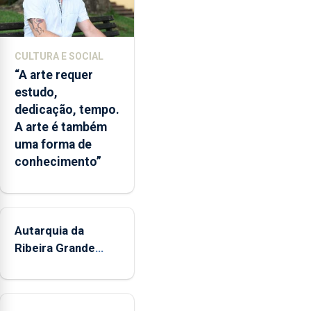
e
núcleos
museológicos
CULTURA E SOCIAL
integrados
“A arte requer
na
estudo,
Rede
dedicação, tempo.
Municipal
A arte é também
de
uma forma de
Museus
conhecimento”
aos
sábados
durante
o
mês
Autarquia da
de
Ribeira Grande
agosto,
promove iniciativa
entre
"Museus no Verão"
as