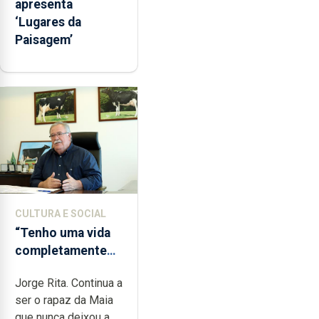
apresenta
‘Lugares da
Paisagem’
CULTURA E SOCIAL
“Tenho uma vida
completamente
cheia de trabalho,
Jorge Rita. Continua a
dedicação, gosto
ser o rapaz da Maia
e muita paixão”
que nunca deixou a