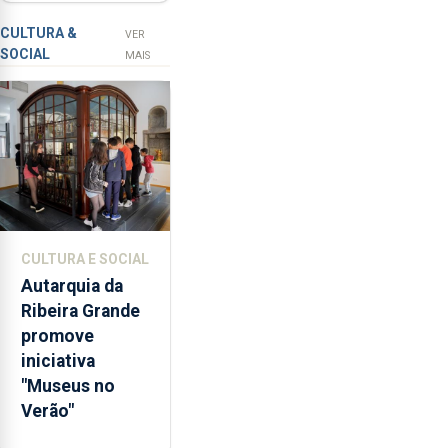
com selo Marca
a
Açores
prevenção
CULTURA &
VER
SOCIAL
primária
MAIS
da
violência
doméstica,
através
da
promoção
de
competências
CULTURA E SOCIAL
pessoais,
Autarquia da
emocionais
Ribeira Grande
e
promove
sociais
iniciativa
junto
"Museus no
das
Verão"
crianças