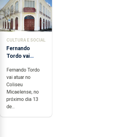
CULTURA E SOCIAL
Fernando
Tordo vai
celebrar 60
Fernando Tordo
anos de
vai atuar no
carreira no
Coliseu
Coliseu
Micaelense, no
Micaelense
próximo dia 13
de...