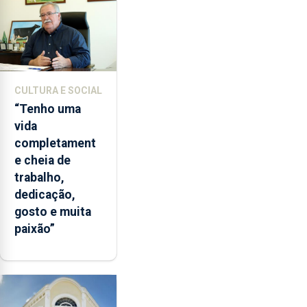
CULTURA E SOCIAL
“Tenho uma
vida
completament
e cheia de
trabalho,
dedicação,
gosto e muita
paixão”