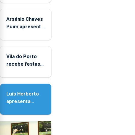
Arsénio Chaves
Puim apresenta
obras na
Biblioteca de
Vila do Porto
Vila do Porto
recebe festas
em honra de
Nossa Senhora
da Assunção
Luís Herberto
apresenta
‘Lugares da
Paisagem’