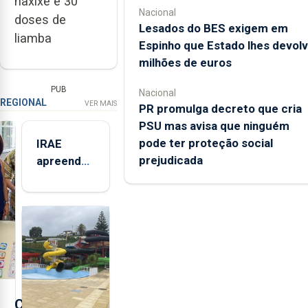
haxixe e 30
Nacional
doses de
Lesados do BES exigem em
liamba
Espinho que Estado lhes devol
milhões de euros
PUB
Nacional
REGIONAL
VER MAIS
PR promulga decreto que cria
PSU mas avisa que ninguém
pode ter proteção social
IRAE
prejudicada
apreendeu
mais de 32
toneladas
de
alimentos
entre
2021 e
2025 nos
Açores
C