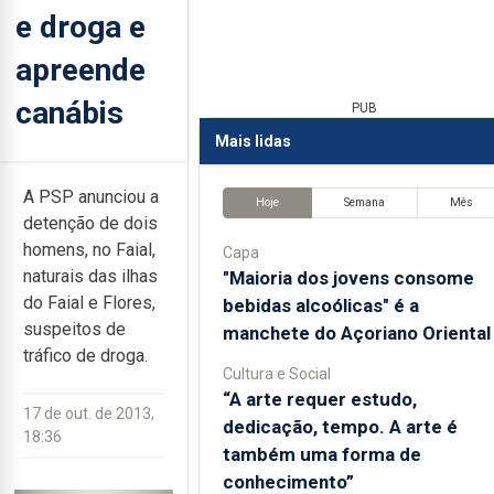
e droga e
apreende
canábis
PUB
Mais lidas
A PSP anunciou a
Hoje
Semana
Mês
detenção de dois
homens, no Faial,
Capa
naturais das ilhas
"Maioria dos jovens consome
do Faial e Flores,
bebidas alcoólicas" é a
suspeitos de
manchete do Açoriano Oriental
tráfico de droga.
Cultura e Social
“A arte requer estudo,
17 de out. de 2013,
dedicação, tempo. A arte é
18:36
também uma forma de
conhecimento”