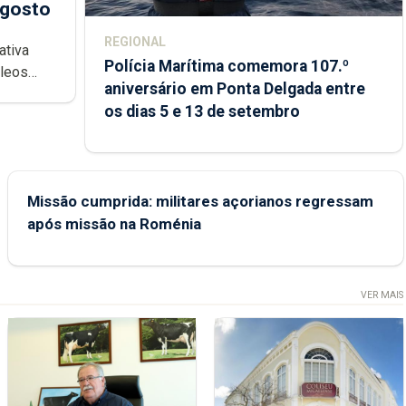
agosto
REGIONAL
ativa
Polícia Marítima comemora 107.º
cleos
aniversário em Ponta Delgada entre
 sábados
os dias 5 e 13 de setembro
Missão cumprida: militares açorianos regressam
após missão na Roménia
VER MAIS