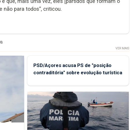
 é que, mais uma vez, eles [partidos que formam o
 não para todos”, criticou.
UB
VER MAIS
PSD/Açores acusa PS de "posição
contraditória" sobre evolução turística