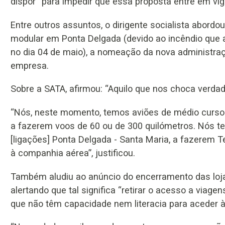
dispor “para impedir que essa proposta entre em vig
Entre outros assuntos, o dirigente socialista abord
modular em Ponta Delgada (devido ao incêndio que at
no dia 04 de maio), a nomeação da nova administra
empresa.
Sobre a SATA, afirmou: “Aquilo que nos choca verdad
“Nós, neste momento, temos aviões de médio curso 
a fazerem voos de 60 ou de 300 quilómetros. Nós 
[ligações] Ponta Delgada - Santa Maria, a fazerem 
à companhia aérea”, justificou.
Também aludiu ao anúncio do encerramento das loja
alertando que tal significa “retirar o acesso a viag
que não têm capacidade nem literacia para aceder à 