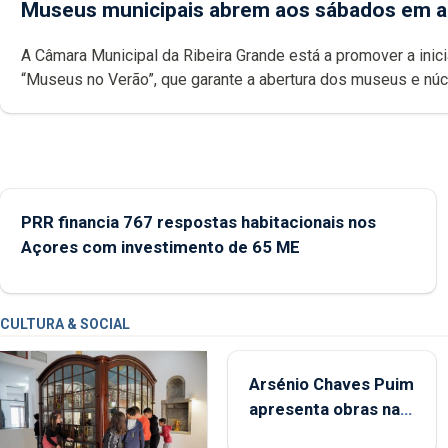
Museus municipais abrem aos sábados em 
A Câmara Municipal da Ribeira Grande está a promover a inici
“Museus no Verão”, que garante a abertura dos museus e nú
museológicos integrados na Rede Municipal de Museus aos
durante o mês de agosto, entre as 14h00 e as 18h00.
PRR financia 767 respostas habitacionais nos
Açores com investimento de 65 ME
CULTURA & SOCIAL
Arsénio Chaves Puim
apresenta obras na
Biblioteca de Vila do