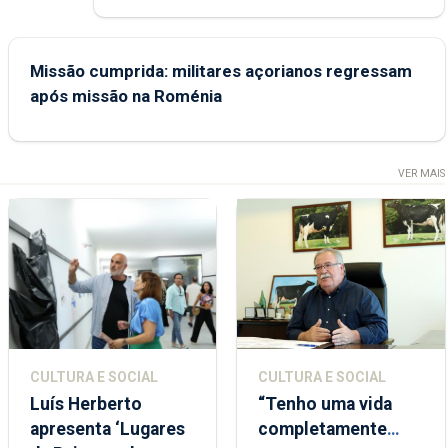
Missão cumprida: militares açorianos regressam
após missão na Roménia
VER MAIS
CULTURA E SOCIAL
CULTURA E SOCIAL
Luís Herberto
“Tenho uma vida
apresenta ‘Lugares
completamente