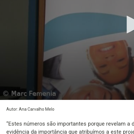
Volume
Previous
Next
90%
Autor: Ana Carvalho Melo
“Estes números são importantes porque revelam a
evidência da importância que atribuímos a este pro