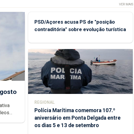
VER MAIS
PSD/Açores acusa PS de "posição
contraditória" sobre evolução turística
agosto
REGIONAL
ativa
Polícia Marítima comemora 107.º
cleos
aniversário em Ponta Delgada entre
 sábados
os dias 5 e 13 de setembro