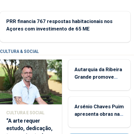
PRR financia 767 respostas habitacionais nos
Açores com investimento de 65 ME
CULTURA & SOCIAL
Autarquia da Ribeira
Grande promove
iniciativa "Museus no
Verão"
Arsénio Chaves Puim
CULTURA E SOCIAL
apresenta obras na
“A arte requer
Biblioteca de Vila do
estudo, dedicação,
Porto